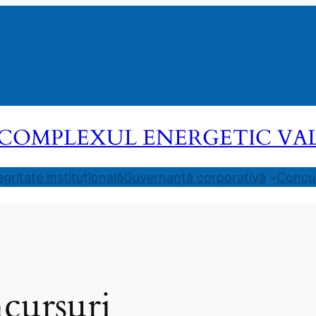
COMPLEXUL ENERGETIC VALEA
egritate instituțională
Guvernanță corporativă
Concur
cursuri