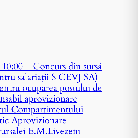
10:00 – Concurs din sursă
ntru salariații S CEVJ SA)
entru ocuparea postului de
nsabil aprovizionare
drul Compartimentului
ic Aprovizionare
cursalei E.M.Livezeni