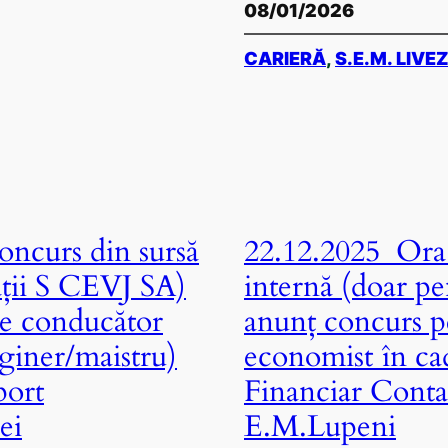
08/01/2026
CARIERĂ
, 
S.E.M. LIVE
ncurs din sursă
22.12.2025 Ora 
ații S CEVJ SA)
internă (doar pe
de conducător
anunț concurs p
giner/maistru)
economist în c
port
Financiar Contab
ei
E.M.Lupeni