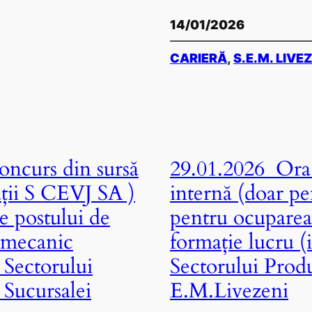
14/01/2026
CARIERĂ
, 
S.E.M. LIVE
ncurs din sursă
29.01.2026 Ora 
ații S CEVJ SA )
internă (doar pe
e postului de
pentru ocuparea
 mecanic
formație lucru (
 Sectorului
Sectorului Produ
 Sucursalei
E.M.Livezeni