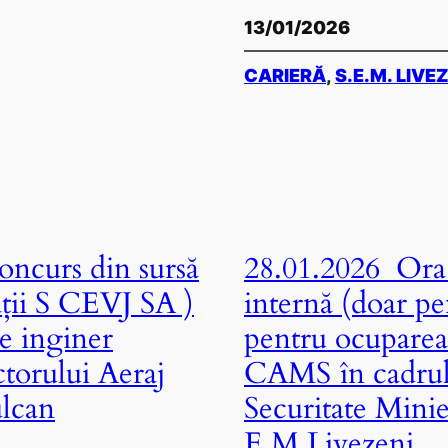
13/01/2026
CARIERĂ
, 
S.E.M. LIVE
ncurs din sursă
28.01.2026 Ora 
ații S CEVJ SA )
internă (doar pe
e inginer
pentru ocuparea 
torului Aeraj
CAMS în cadrul 
ulcan
Securitate Minie
E.M.Livezeni.