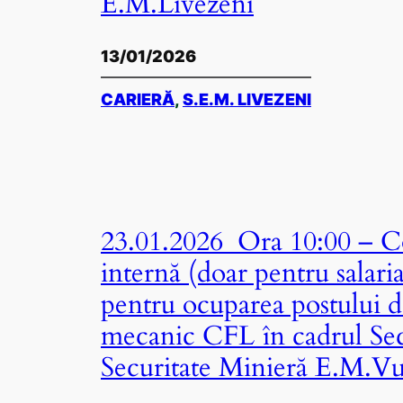
E.M.Livezeni
13/01/2026
CARIERĂ
, 
S.E.M. LIVEZENI
23.01.2026 Ora 10:00 – Co
internă (doar pentru salari
pentru ocuparea postului d
mecanic CFL în cadrul Sec
Securitate Minieră E.M.V