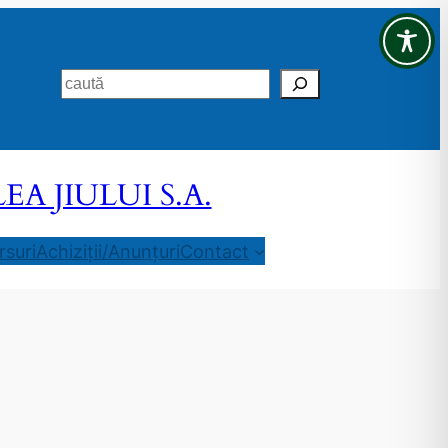
Search
 JIULUI S.A.
suri
Achiziții/Anunțuri
Contact