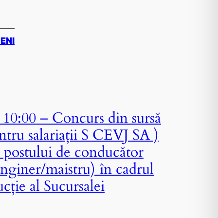
ZENI
10:00 – Concurs din sursă
ntru salariații S CEVJ SA )
 postului de conducător
inginer/maistru) în cadrul
cție al Sucursalei