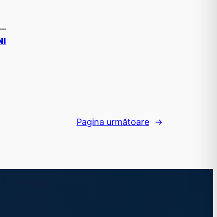
NI
Pagina următoare
→