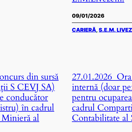
09/01/2026
CARIERĂ
, 
S.E.M. LIVE
ncurs din sursă
27.01.2026 Ora 
ații S CEVJ SA)
internă (doar pe
de conducător
pentru ocuparea
stru) în cadrul
cadrul Comparti
 Minieră al
Contabilitate al