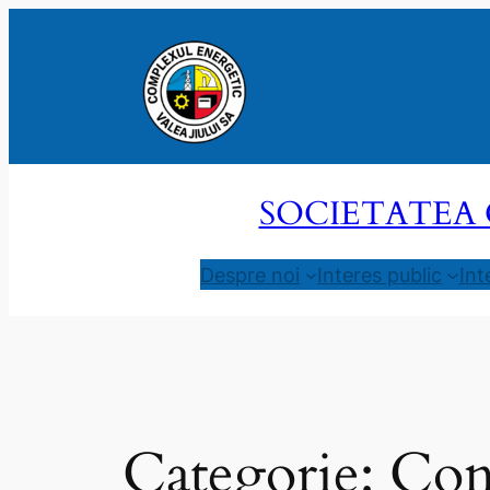
Sari
la
conținut
SOCIETATEA 
Despre noi
Interes public
Int
Categorie:
Con