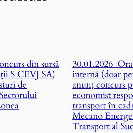
ncurs din sursă
30.01.2026 Ora 
ații S CEVJ SA)
internă (doar pe
turi de
anunț concurs p
Sectorului
economist respo
Lonea
transport în ca
Mecano Energet
Transport al Su