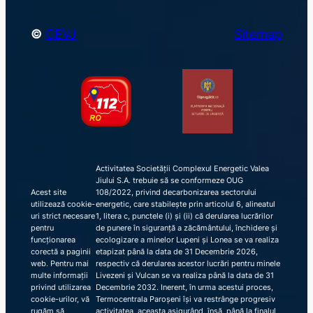
©
CEVJ
Sitemap
Activitatea Societății Complexul Energetic Valea
Jiului S.A. trebuie să se conformeze OUG
Acest site
108/2022, privind decarbonizarea sectorului
utilizează cookie-
energetic, care stabilește prin articolul 6, alineatul
uri strict necesare
1, litera c, punctele (i) și (ii) că derularea lucrărilor
pentru
de punere în siguranță a zăcământului, închidere și
funcționarea
ecologizare a minelor Lupeni și Lonea se va realiza
corectă a paginii
etapizat până la data de 31 Decembrie 2026,
web. Pentru mai
respectiv că derularea acestor lucrări pentru minele
multe informații
Livezeni și Vulcan se va realiza până la data de 31
privind utilizarea
Decembrie 2032. Inerent, în urma acestui proces,
cookie-urilor, vă
Termocentrala Paroșeni își va restrânge progresiv
rugăm să
activitatea, aceasta asigurând, însă, până la finalul