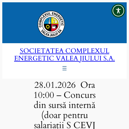
Sari
la
conținut
SOCIETATEA COMPLEXUL
ENERGETIC VALEA JIULUI S.A.
28.01.2026 Ora
10:00 – Concurs
din sursă internă
(doar pentru
salariații S CEVJ