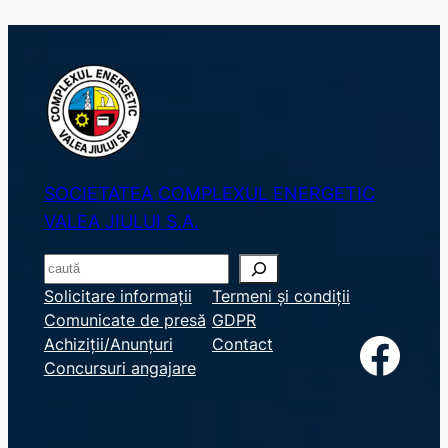
SOCIETATEA COMPLEXUL ENERGETIC
VALEA JIULUI S.A.
S
e
Solicitare informații
Termeni și condiții
Comunicate de presă
GDPR
a
Facebook
Achiziții/Anunțuri
Contact
r
Concursuri angajare
c
h