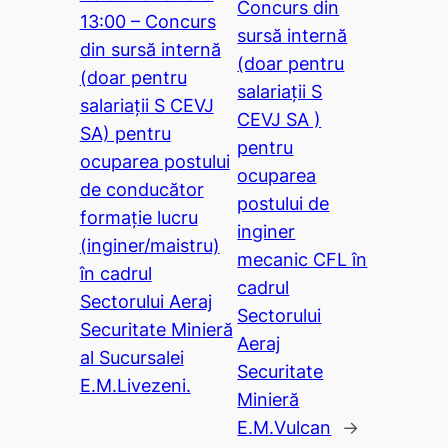
Concurs din
13:00 – Concurs
sursă internă
din sursă internă
(doar pentru
(doar pentru
salariații S
salariații S CEVJ
CEVJ SA )
SA) pentru
pentru
ocuparea postului
ocuparea
de conducător
postului de
formație lucru
inginer
(inginer/maistru)
mecanic CFL în
în cadrul
cadrul
Sectorului Aeraj
Sectorului
Securitate Minieră
Aeraj
al Sucursalei
Securitate
E.M.Livezeni.
Minieră
E.M.Vulcan
→