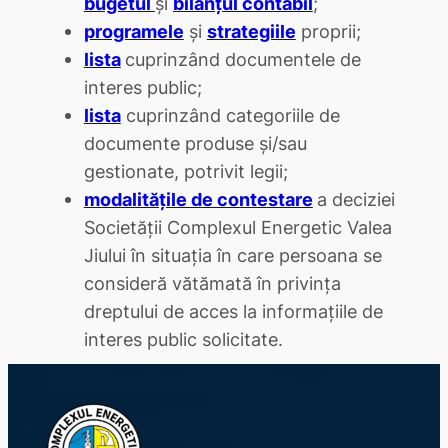
bugetul
şi
bilanţul contabil
;
programele
şi
strategiile
proprii;
lista
cuprinzând documentele de
interes public;
lista
cuprinzând categoriile de
documente produse şi/sau
gestionate, potrivit legii;
modalităţile de contestare
a deciziei
Societăţii Complexul Energetic Valea
Jiului în situaţia în care persoana se
consideră vătămată în privinţa
dreptului de acces la informaţiile de
interes public solicitate.