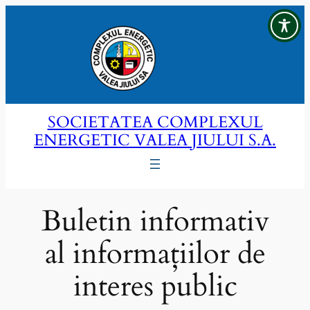
Sari
la
conținut
SOCIETATEA COMPLEXUL
ENERGETIC VALEA JIULUI S.A.
Buletin informativ
al informațiilor de
interes public