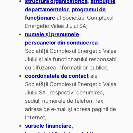
structura organizatorică
,
atribuţiile
departamentelor
,
programul de
funcţionare
al Societăţii Complexul
Energetic Valea Jiului SA;
numele şi prenumele
persoanelor din conducerea
Societăţii Complexul Energetic Valea
Jiului şi ale funcţionarului responsabil
cu difuzarea informaţiilor publice;
coordonatele de contact
ale
Societăţii Complexul Energetic Valea
Jiului SA , respectiv: denumirea,
sediul, numerele de telefon, fax,
adresa de e-mail şi adresa paginii de
Internet;
sursele financiare
,