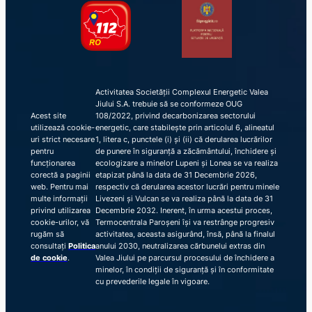
Activitatea Societății Complexul Energetic Valea
Jiului S.A. trebuie să se conformeze OUG
Acest site
108/2022, privind decarbonizarea sectorului
utilizează cookie-
energetic, care stabilește prin articolul 6, alineatul
uri strict necesare
1, litera c, punctele (i) și (ii) că derularea lucrărilor
pentru
de punere în siguranță a zăcământului, închidere și
funcționarea
ecologizare a minelor Lupeni și Lonea se va realiza
corectă a paginii
etapizat până la data de 31 Decembrie 2026,
web. Pentru mai
respectiv că derularea acestor lucrări pentru minele
multe informații
Livezeni și Vulcan se va realiza până la data de 31
privind utilizarea
Decembrie 2032. Inerent, în urma acestui proces,
cookie-urilor, vă
Termocentrala Paroșeni își va restrânge progresiv
rugăm să
activitatea, aceasta asigurând, însă, până la finalul
consultați
Politica
anului 2030, neutralizarea cărbunelui extras din
de cookie
.
Valea Jiului pe parcursul procesului de închidere a
minelor, în condiții de siguranță și în conformitate
cu prevederile legale în vigoare.