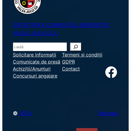
SOCIETATEA COMPLEXUL ENERGETIC
VALEA JIULUI S.A.
S
e
Solicitare informații
Termeni și condiții
Comunicate de presă
GDPR
a
Facebook
Achiziții/Anunțuri
Contact
r
Concursuri angajare
c
h
©
CEVJ
Sitemap