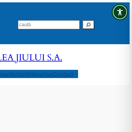
Search
 JIULUI S.A.
suri
Achiziții/Anunțuri
Contact