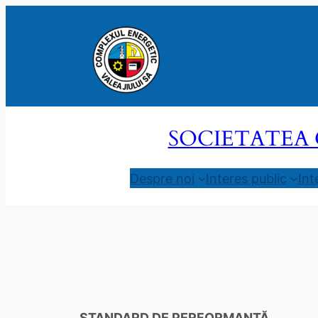
Sari
la
conținut
SOCIETATEA 
Despre noi
Interes public
Int
STANDARD DE PERFORMANȚĂ