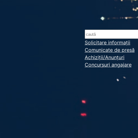
S
e
Solicitare informații
Comunicate de presă
a
Achiziții/Anunțuri
r
Concursuri angajare
c
h