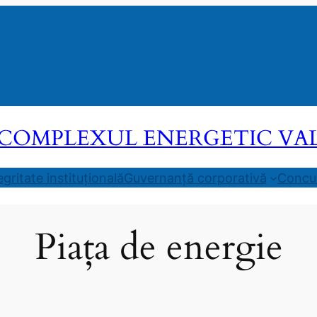
COMPLEXUL ENERGETIC VALEA
egritate instituțională
Guvernanță corporativă
Concur
Piața de energie