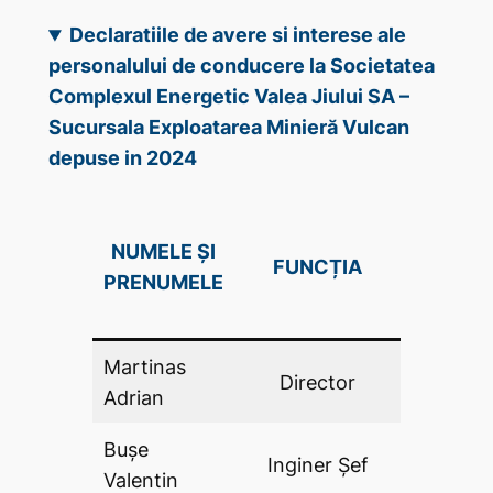
Declaratiile de avere si interese ale
personalului de conducere la Societatea
Complexul Energetic Valea Jiului SA –
Sucursala Exploatarea Minieră Vulcan
depuse in 2024
DECLAR
NUMELE ȘI
FUNCȚIA
DE AV
PRENUMELE
(DA .P
Martinas
Director
DA
Adrian
Bușe
Inginer Şef
DA
Valentin