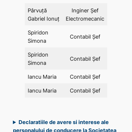
Pârvuță
Inginer Şef
DA
Gabriel Ionuț
Electromecanic
Spiridon
Contabil Şef
DA
Simona
Spiridon
Contabil Şef
DA
Simona
Iancu Maria
Contabil Şef
DA
Iancu Maria
Contabil Şef
DA
Declaratiile de avere si interese ale
personalului de conducere la Societatea