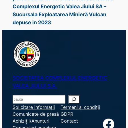
Complexul Energetic Valea Jiului SA –
Sucursala Exploatarea Minieră Vulcan
depuse in 2023
SOCIETATEA COMPLEXUL ENERGETIC
VALEA JIULUI S.A.
S
e
Solicitare informații
Termeni și condiții
Comunicate de presă
GDPR
a
Facebook
Achiziții/Anunțuri
Contact
r
Concursuri angajare