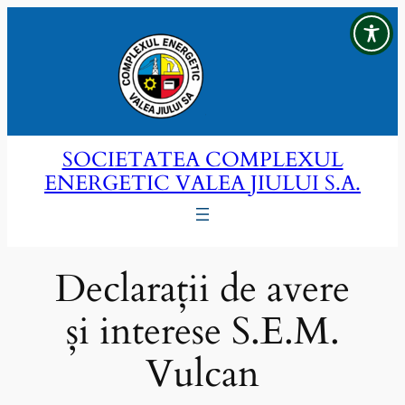
Sari
la
conținut
SOCIETATEA COMPLEXUL
ENERGETIC VALEA JIULUI S.A.
Declarații de avere
și interese S.E.M.
Vulcan