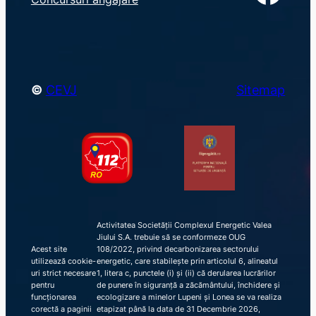
c
h
©
CEVJ
Sitemap
Activitatea Societății Complexul Energetic Valea
Jiului S.A. trebuie să se conformeze OUG
Acest site
108/2022, privind decarbonizarea sectorului
utilizează cookie-
energetic, care stabilește prin articolul 6, alineatul
uri strict necesare
1, litera c, punctele (i) și (ii) că derularea lucrărilor
pentru
de punere în siguranță a zăcământului, închidere și
funcționarea
ecologizare a minelor Lupeni și Lonea se va realiza
corectă a paginii
etapizat până la data de 31 Decembrie 2026,