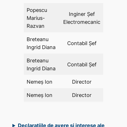
Popescu
Inginer Şef
Marius-
DA
Electromecanic
Razvan
Breteanu
Contabil Șef
DA
Ingrid Diana
Breteanu
Contabil Șef
DA
Ingrid Diana
Nemeș Ion
Director
DA
Nemeș Ion
Director
DA
Declarațiile de avere și interese ale