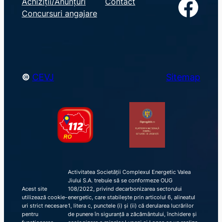
Facebook
Achiziții/Anunțuri
Contact
r
Concursuri angajare
c
h
©
CEVJ
Sitemap
Activitatea Societății Complexul Energetic Valea
Jiului S.A. trebuie să se conformeze OUG
Acest site
108/2022, privind decarbonizarea sectorului
utilizează cookie-
energetic, care stabilește prin articolul 6, alineatul
uri strict necesare
1, litera c, punctele (i) și (ii) că derularea lucrărilor
pentru
de punere în siguranță a zăcământului, închidere și