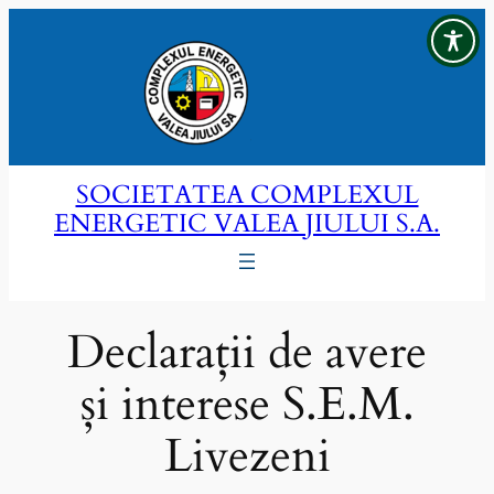
Sari
la
conținut
SOCIETATEA COMPLEXUL
ENERGETIC VALEA JIULUI S.A.
Declarații de avere
și interese S.E.M.
Livezeni