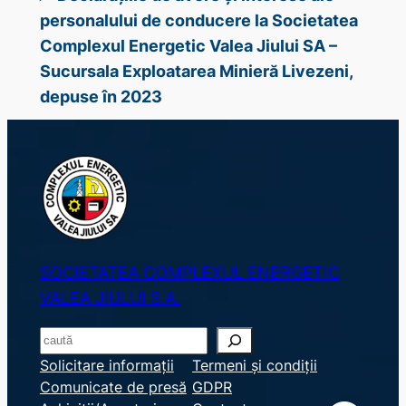
personalului de conducere la Societatea
Complexul Energetic Valea Jiului SA –
Sucursala Exploatarea Minieră Livezeni,
depuse în 2023
SOCIETATEA COMPLEXUL ENERGETIC
VALEA JIULUI S.A.
S
e
Solicitare informații
Termeni și condiții
Comunicate de presă
GDPR
a