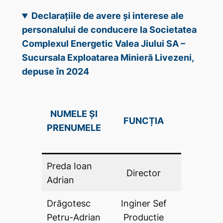
Declarațiile de avere și interese ale
personalului de conducere la Societatea
Complexul Energetic Valea Jiului SA –
Sucursala Exploatarea Minieră Livezeni,
depuse în 2024
DECLAR
NUMELE ȘI
FUNCȚIA
DE AV
PRENUMELE
(DA .P
Preda Ioan
Director
DA
Adrian
Drăgotesc
Inginer Sef
DA
Petru-Adrian
Productie