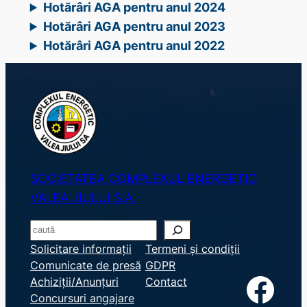
Hotărâri AGA pentru anul 2024
Hotărâri AGA pentru anul 2023
Hotărâri AGA pentru anul 2022
SOCIETATEA COMPLEXUL ENERGETIC
VALEA JIULUI S.A.
S
e
Solicitare informații
Termeni și condiții
Comunicate de presă
GDPR
a
Facebook
Achiziții/Anunțuri
Contact
r
Concursuri angajare
c