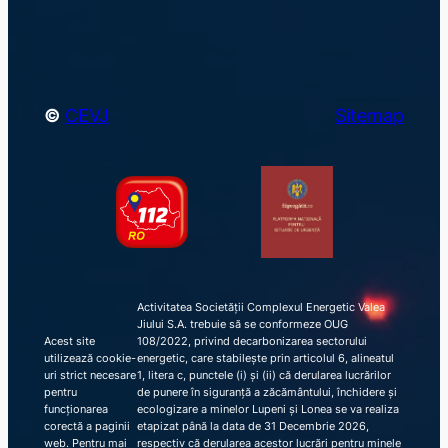
h
©
CEVJ
Sitemap
Activitatea Societății Complexul Energetic Valea
Jiului S.A. trebuie să se conformeze OUG
Acest site
108/2022, privind decarbonizarea sectorului
utilizează cookie-
energetic, care stabilește prin articolul 6, alineatul
uri strict necesare
1, litera c, punctele (i) și (ii) că derularea lucrărilor
pentru
de punere în siguranță a zăcământului, închidere și
funcționarea
ecologizare a minelor Lupeni și Lonea se va realiza
corectă a paginii
etapizat până la data de 31 Decembrie 2026,
web. Pentru mai
respectiv că derularea acestor lucrări pentru minele