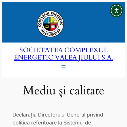
Sari
la
conținut
SOCIETATEA COMPLEXUL
ENERGETIC VALEA JIULUI S.A.
Mediu și calitate
Declaraţia Directorului General privind
politica referitoare la Sistemul de