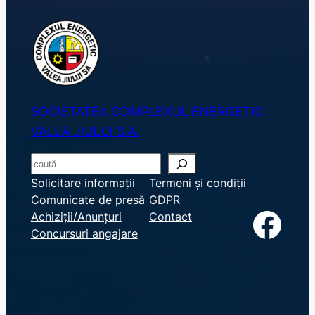
SOCIETATEA COMPLEXUL ENERGETIC
VALEA JIULUI S.A.
S
e
Solicitare informații
Termeni și condiții
Comunicate de presă
GDPR
a
Facebook
Achiziții/Anunțuri
Contact
r
Concursuri angajare
c
h