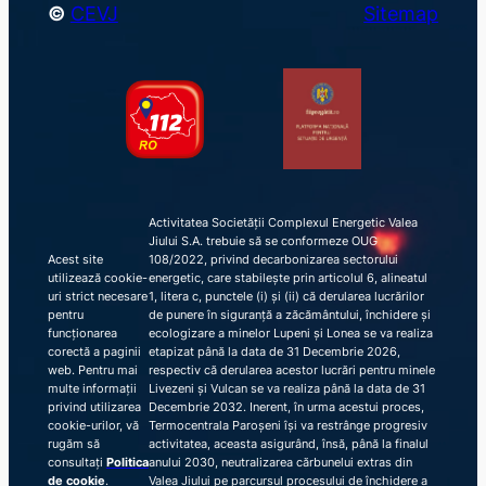
©
CEVJ
Sitemap
Activitatea Societății Complexul Energetic Valea
Jiului S.A. trebuie să se conformeze OUG
Acest site
108/2022, privind decarbonizarea sectorului
utilizează cookie-
energetic, care stabilește prin articolul 6, alineatul
uri strict necesare
1, litera c, punctele (i) și (ii) că derularea lucrărilor
pentru
de punere în siguranță a zăcământului, închidere și
funcționarea
ecologizare a minelor Lupeni și Lonea se va realiza
corectă a paginii
etapizat până la data de 31 Decembrie 2026,
web. Pentru mai
respectiv că derularea acestor lucrări pentru minele
multe informații
Livezeni și Vulcan se va realiza până la data de 31
privind utilizarea
Decembrie 2032. Inerent, în urma acestui proces,
cookie-urilor, vă
Termocentrala Paroșeni își va restrânge progresiv
rugăm să
activitatea, aceasta asigurând, însă, până la finalul
consultați
Politica
anului 2030, neutralizarea cărbunelui extras din
de cookie
.
Valea Jiului pe parcursul procesului de închidere a