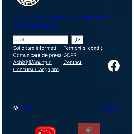
SOCIETATEA COMPLEXUL ENERGETIC
VALEA JIULUI S.A.
S
e
Solicitare informații
Termeni și condiții
Comunicate de presă
GDPR
a
Facebook
Achiziții/Anunțuri
Contact
r
Concursuri angajare
c
h
©
CEVJ
Sitemap