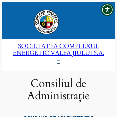
Sari
la
conținut
SOCIETATEA COMPLEXUL
ENERGETIC VALEA JIULUI S.A.
Consiliul de
Administrație