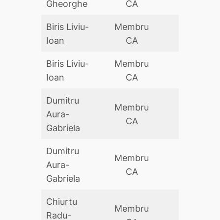
Gheorghe
CA
Biris Liviu-
Membru
DA
Ioan
CA
Biris Liviu-
Membru
DA
Ioan
CA
Dumitru
Membru
Aura-
DA
CA
Gabriela
Dumitru
Membru
Aura-
DA
CA
Gabriela
Chiurtu
Membru
Radu-
DA