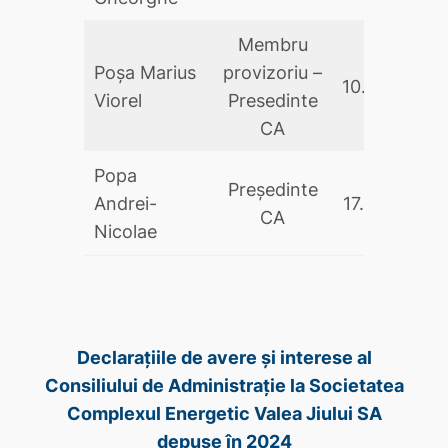
Membru
Poşa Marius
provizoriu –
10.09.2025
Viorel
Presedinte
CA
Popa
Președinte
Andrei-
17.05.2024
CA
Nicolae
Declarațiile de avere și interese al
Consiliului de Administrație la Societatea
Complexul Energetic Valea Jiului SA
depuse în 2024