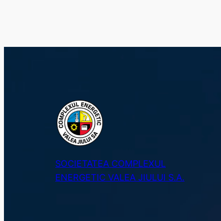
SOCIETATEA COMPLEXUL
ENERGETIC VALEA JIULUI S.A.