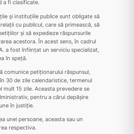
a fi clasificate.
ile şi instituţiile publice sunt obligate să
laţii cu publicul, care să primească, să
etiţiilor şi să expedieze răspunsurile
varea acestora. În acest sens, în cadrul
. a fost înfiinţat un serviciu specializat,
a în speţă.
a să comunice petiţionarului răspunsul,
în 30 de zile calendaristice, termenul
l mult 15 zile. Aceasta prevedere se
ministrativ, pentru a cărui depăşire
ne în justiţie.
tea unei persoane, aceasta sau un
rea respectiva.