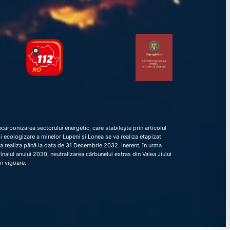
arbonizarea sectorului energetic, care stabilește prin articolul
e și ecologizare a minelor Lupeni și Lonea se va realiza etapizat
va realiza până la data de 31 Decembrie 2032. Inerent, în urma
nalul anului 2030, neutralizarea cărbunelui extras din Valea Jiului
în vigoare.