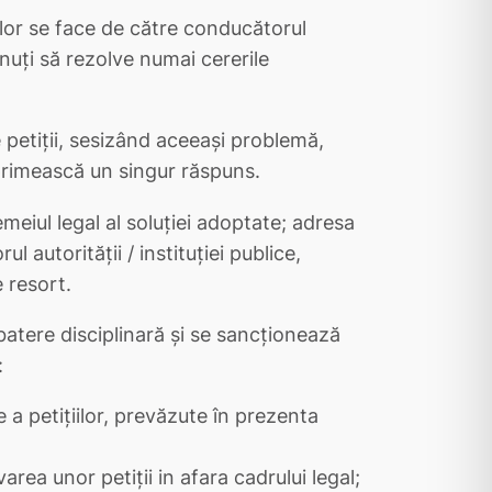
i lor se face de către conducătorul
 ţinuţi să rezolve numai cererile
 petiţii, sesizând aceeaşi problemă,
rimească un singur răspuns.
emeiul legal al soluţiei adoptate; adresa
 autorităţii / instituţiei publice,
 resort.
batere disciplinară şi se sancţionează
:
a petiţiilor, prevăzute în prezenta
area unor petiţii in afara cadrului legal;