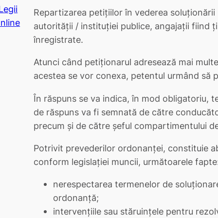
Legii
Repartizarea petiţiilor în vederea soluţionări
nline
autorităţii / instituţiei publice, angajaţii fiind
înregistrate.
Atunci când petiţionarul adresează mai multe
acestea se vor conexa, petentul urmând să p
În răspuns se va indica, în mod obligatoriu, t
de răspuns va fi semnată de către conducătorul
precum şi de către şeful compartimentului de
Potrivit prevederilor ordonanţei, constituie a
conform legislaţiei muncii, următoarele fapte
nerespectarea termenelor de soluţionare 
ordonanţă;
intervenţiile sau stăruinţele pentru rezolv