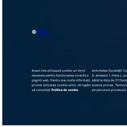
©
CEVJ
Acest site utilizează cookie-uri strict
Activitatea Societății C
necesare pentru funcționarea corectă a
6, alineatul 1, litera c,
paginii web. Pentru mai multe informații
până la data de 31 Decem
privind utilizarea cookie-urilor, vă rugăm
acestui proces, Termocen
să consultați
Politica de cookie
.
pe parcursul procesului 