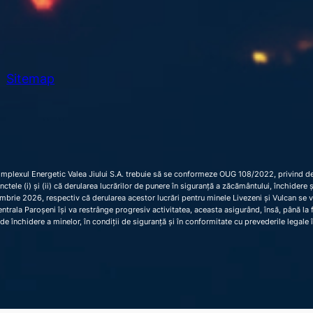
Sitemap
omplexul Energetic Valea Jiului S.A. trebuie să se conformeze OUG 108/2022, privind dec
 punctele (i) și (ii) că derularea lucrărilor de punere în siguranță a zăcământului, închider
brie 2026, respectiv că derularea acestor lucrări pentru minele Livezeni și Vulcan se 
trala Paroșeni își va restrânge progresiv activitatea, aceasta asigurând, însă, până la fi
de închidere a minelor, în condiții de siguranță și în conformitate cu prevederile legale 