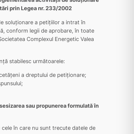
etări prin Legea nr. 233/2002
soluţionare a petiţiilor a intrat în
că, conform legii de aprobare, în toate
i în Societatea Complexul Energetic Valea
nţă stabilesc următoarele:
cetăţeni a dreptului de petiţionare;
spunsului;
, sesizarea sau propunerea formulată în
 cele în care nu sunt trecute datele de