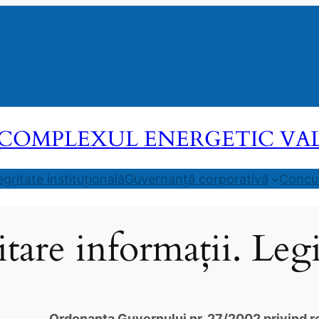
COMPLEXUL ENERGETIC VALEA
egritate instituțională
Guvernanță corporativă
Concur
itare informații. Legi
Ordonanţa Guvernului nr. 27/2002 privind re