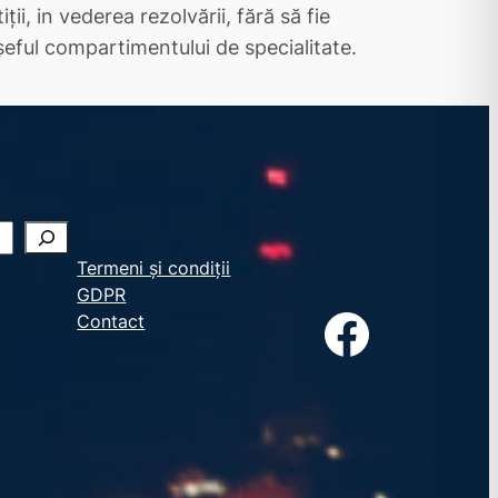
ţii, in vederea rezolvării, fără să fie
 şeful compartimentului de specialitate.
Termeni și condiții
GDPR
Facebook
Contact