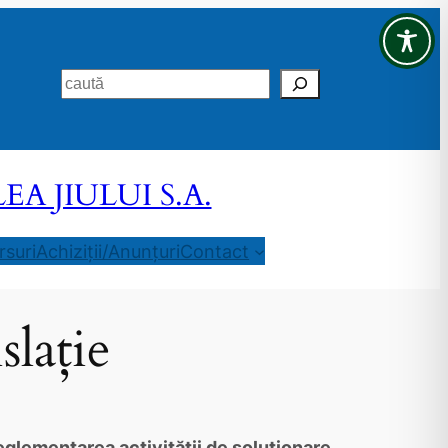
Search
 JIULUI S.A.
suri
Achiziții/Anunțuri
Contact
slație
glementarea activităţii de soluţionare