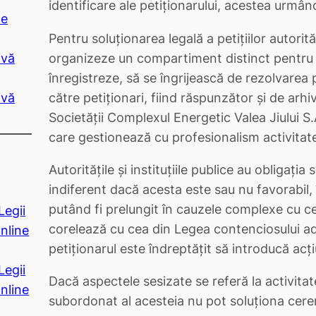
identificare ale petiţionarului, acestea urmând 
de
Pentru soluţionarea legală a petiţiilor autorităţ
organizeze un compartiment distinct pentru re
ivă
înregistreze, să se îngrijească de rezolvarea p
către petiţionari, fiind răspunzător şi de arhi
ivă
Societăţii Complexul Energetic Valea Jiului S.A
care gestionează cu profesionalism activitate
Autorităţile şi instituţiile publice au obligaţi
indiferent dacă acesta este sau nu favorabil, 
putând fi prelungit în cauzele complexe cu ce
Legii
corelează cu cea din Legea contenciosului ad
nline
petiţionarul este îndreptăţit să introducă acţiu
Legii
Dacă aspectele sesizate se referă la activita
nline
subordonat al acesteia nu pot soluţiona cere