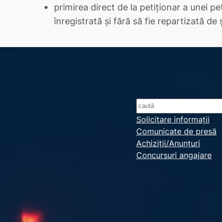
primirea direct de la petiţionar a unei peti
înregistrată şi fără să fie repartizată de
S
e
Solicitare informații
Comunicate de presă
a
Achiziții/Anunțuri
r
Concursuri angajare
c
h