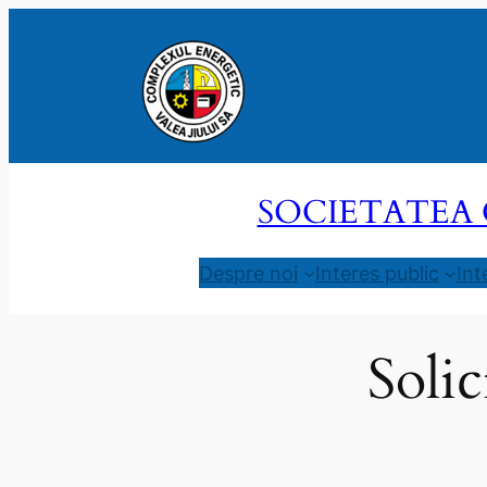
Sari
la
conținut
SOCIETATEA 
Despre noi
Interes public
Int
Solic