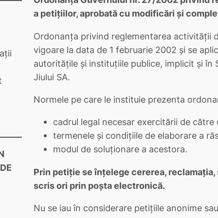
a petiţiilor, aprobată cu modificări şi compl
Ordonanţa privind reglementarea activităţii de 
vigoare la data de 1 februarie 2002 şi se apli
ții
autorităţile şi instituţiile publice, implicit ş
Jiului SA.
t
Normele pe care le instituie prezenta ordona
cadrul legal necesar exercitării de către 
termenele şi condiţiile de elaborare a ră
modul de soluţionare a acestora.
N
 DE
Prin petiţie se înţelege cererea, reclamaţia
scris ori prin poşta electronică.
Nu se iau în considerare petiţiile anonime sau