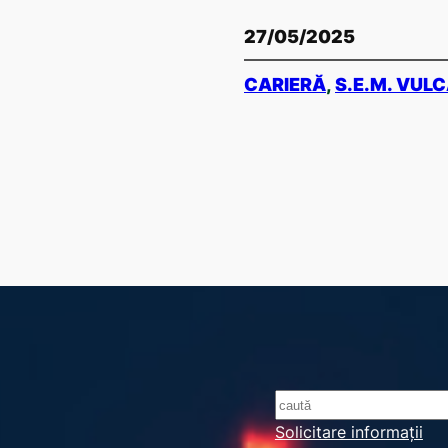
27/05/2025
CARIERĂ
, 
S.E.M. VUL
S
e
Solicitare informații