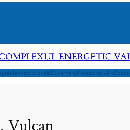
COMPLEXUL ENERGETIC VALEA
egritate instituțională
Guvernanță corporativă
Concur
. Vulcan