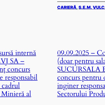
CARIERĂ
, 
S.E.M. VUL
ursă internă
09.09.2025 – Co
CEVJ SA –
(doar pentru sal
nț concurs
SUCURSALA E
e responsabil
concurs pentru 
 cadrul
inginer respons
 Minieră al
Sectorului Prod