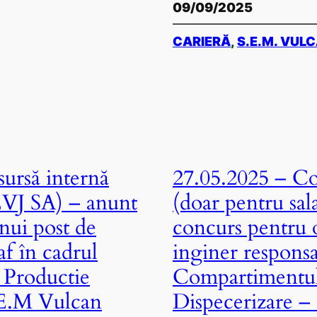
09/09/2025
CARIERĂ
, 
S.E.M. VUL
ursă internă
27.05.2025 – Co
CEVJ SA) – anunt
(doar pentru sal
nui post de
concurs pentru 
af în cadrul
inginer responsa
 Productie
Compartimentul
 E.M Vulcan
Dispecerizare –