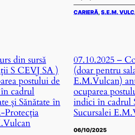
CARIERĂ
, 
S.E.M. VUL
rs din sursă
07.10.2025 – Co
ații S CEVJ SA )
(doar pentru sal
area postului de
E.M.Vulcan) an
în cadrul
ocuparea postulu
e și Sănătate în
indici în cadrul
-Protecția
Sucursalei E.M
M.Vulcan
06/10/2025