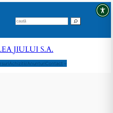
Search
 JIULUI S.A.
suri
Achiziții/Anunțuri
Contact