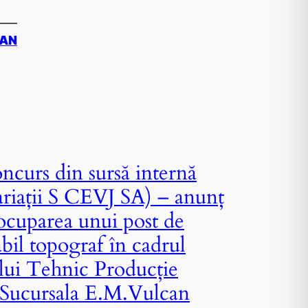
CAN
ncurs din sursă internă
ariații S CEVJ SA) – anunț
ocuparea unui post de
bil topograf în cadrul
ui Tehnic Producție
 Sucursala E.M.Vulcan