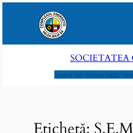
Sari
la
conținut
SOCIETATEA 
Despre noi
Interes public
Int
Etichetă:
S.E.M