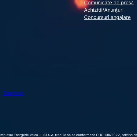
Comunicate de presă
a
Achiziții/Anunțuri
r
Concursuri angajare
c
h
Sitemap
omplexul Energetic Valea Jiului S.A. trebuie să se conformeze OUG 108/2022, privind dec