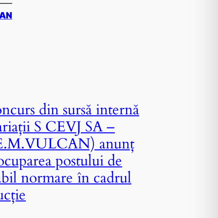
CAN
ncurs din sursă internă
ariații S CEVJ SA –
.M.VULCAN) anunț
ocuparea postului de
abil normare în cadrul
ucție