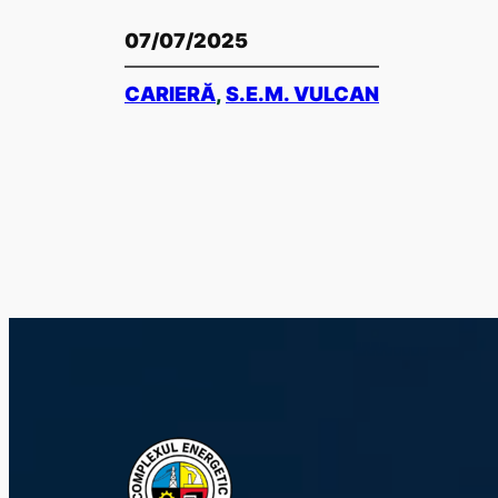
07/07/2025
CARIERĂ
, 
S.E.M. VULCAN