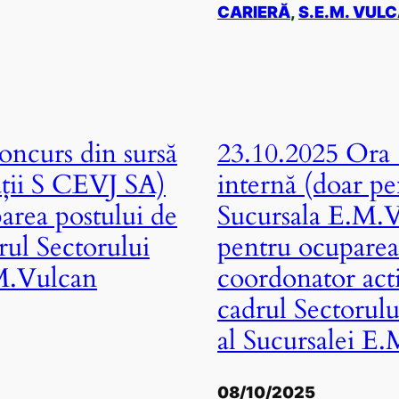
CARIERĂ
, 
S.E.M. VUL
ncurs din sursă
23.10.2025 Ora 
ații S CEVJ SA)
internă (doar pe
area postului de
Sucursala E.M.V
ul Sectorului
pentru ocuparea
.M.Vulcan
coordonator acti
cadrul Sectorulu
al Sucursalei E
08/10/2025