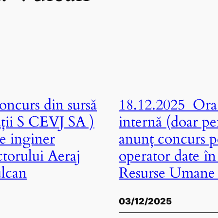
ncurs din sursă
18.12.2025 Ora 
ații S CEVJ SA )
internă (doar pe
e inginer
anunț concurs p
torului Aeraj
operator date î
ulcan
Resurse Umane 
03/12/2025