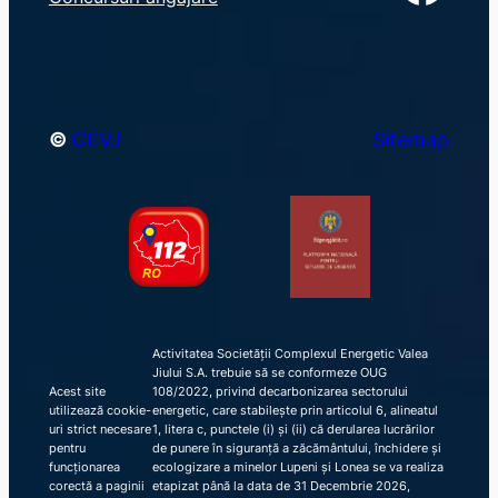
c
h
©
CEVJ
Sitemap
Activitatea Societății Complexul Energetic Valea
Jiului S.A. trebuie să se conformeze OUG
Acest site
108/2022, privind decarbonizarea sectorului
utilizează cookie-
energetic, care stabilește prin articolul 6, alineatul
uri strict necesare
1, litera c, punctele (i) și (ii) că derularea lucrărilor
pentru
de punere în siguranță a zăcământului, închidere și
funcționarea
ecologizare a minelor Lupeni și Lonea se va realiza
corectă a paginii
etapizat până la data de 31 Decembrie 2026,