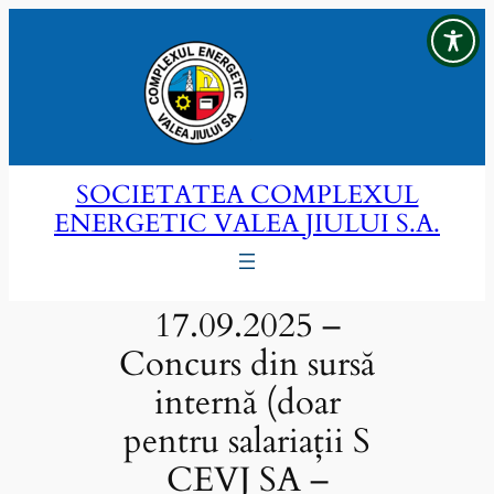
Sari
la
conținut
SOCIETATEA COMPLEXUL
ENERGETIC VALEA JIULUI S.A.
17.09.2025 –
Concurs din sursă
internă (doar
pentru salariații S
CEVJ SA –