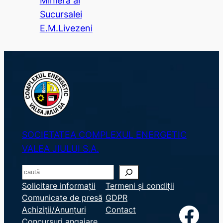
Minieră al
Sucursalei
E.M.Livezeni
SOCIETATEA COMPLEXUL ENERGETIC
VALEA JIULUI S.A.
S
e
Solicitare informații
Termeni și condiții
Comunicate de presă
GDPR
a
Facebook
Achiziții/Anunțuri
Contact
r
Concursuri angajare