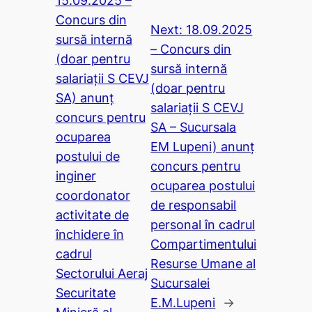
15.09.2025 –
Concurs din
Next:
18.09.2025
sursă internă
– Concurs din
(doar pentru
sursă internă
salariații S CEVJ
(doar pentru
SA) anunț
salariații S CEVJ
concurs pentru
SA – Sucursala
ocuparea
EM Lupeni) anunț
postului de
concurs pentru
inginer
ocuparea postului
coordonator
de responsabil
activitate de
personal în cadrul
închidere în
Compartimentului
cadrul
Resurse Umane al
Sectorului Aeraj
Sucursalei
Securitate
E.M.Lupeni
→