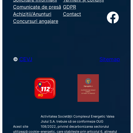
Comunicate de presă
GDPR
a
Facebook
Achiziții/Anunțuri
Contact
r
Concursuri angajare
c
h
©
CEVJ
Sitemap
Activitatea Societății Complexul Energetic Valea
Jiului S.A. trebuie să se conformeze OUG
Acest site
108/2022, privind decarbonizarea sectorului
utilizează cookie-
energetic, care stabilește prin articolul 6, alineatul