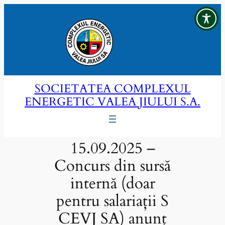
Sari
la
conținut
SOCIETATEA COMPLEXUL
ENERGETIC VALEA JIULUI S.A.
15.09.2025 –
Concurs din sursă
internă (doar
pentru salariații S
CEVJ SA) anunț