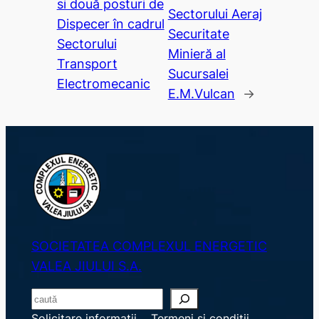
si două posturi de
Sectorului Aeraj
Dispecer în cadrul
Securitate
Sectorului
Minieră al
Transport
Sucursalei
Electromecanic
E.M.Vulcan
→
SOCIETATEA COMPLEXUL ENERGETIC
VALEA JIULUI S.A.
S
e
Solicitare informații
Termeni și condiții