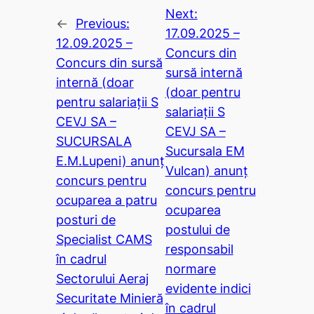
Next:
←
Previous:
17.09.2025 –
12.09.2025 –
Concurs din
Concurs din sursă
sursă internă
internă (doar
(doar pentru
pentru salariații S
salariații S
CEVJ SA –
CEVJ SA –
SUCURSALA
Sucursala EM
E.M.Lupeni) anunț
Vulcan) anunț
concurs pentru
concurs pentru
ocuparea a patru
ocuparea
posturi de
postului de
Specialist CAMS
responsabil
în cadrul
normare
Sectorului Aeraj
evidente indici
Securitate Minieră
în cadrul