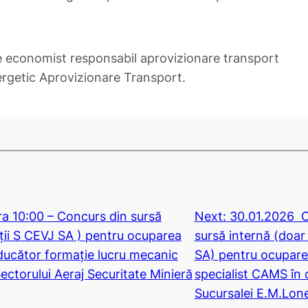
de economist responsabil aprovizionare transport
rgetic Aprovizionare Transport.
a 10:00 – Concurs din sursă
Next:
30.01.2026 O
ații S CEVJ SA ) pentru ocuparea
sursă internă (doar 
nducător formație lucru mecanic
SA) pentru ocupare
Sectorului Aeraj Securitate Minieră
specialist CAMS în c
Sucursalei E.M.Lon