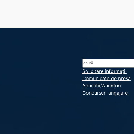
S
e
Solicitare informații
Comunicate de presă
a
Achiziții/Anunțuri
r
Concursuri angajare
c
h