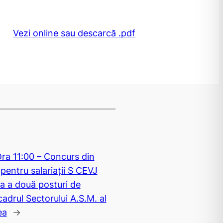
Vezi online sau descarcă .pdf
ra 11:00 – Concurs din
pentru salariații S CEVJ
a a două posturi de
adrul Sectorului A.S.M. al
ea
→