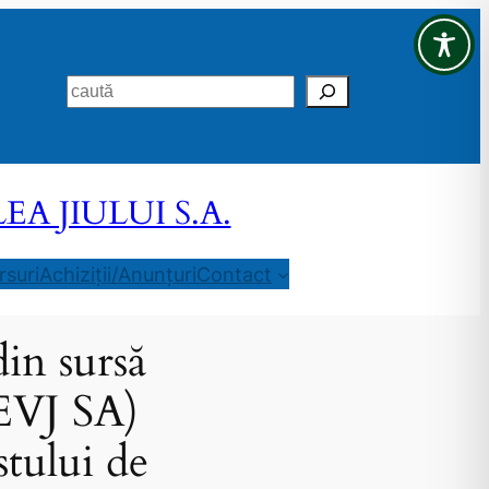
Search
 JIULUI S.A.
suri
Achiziții/Anunțuri
Contact
in sursă
CEVJ SA)
tului de