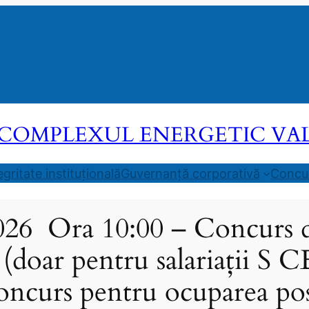
COMPLEXUL ENERGETIC VALEA
egritate instituțională
Guvernanță corporativă
Concur
026 Ora 10:00 – Concurs d
 (doar pentru salariații S 
oncurs pentru ocuparea pos