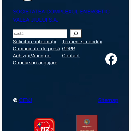
SOCIETATEA COMPLEXUL ENERGETIC
VALEA JIULUI S.A.
S
e
Solicitare informații
Termeni și condiții
Comunicate de presă
GDPR
a
Facebook
Achiziții/Anunțuri
Contact
r
Concursuri angajare
c
h
©
CEVJ
Sitemap