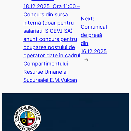
18.12.2025 Ora 11:00 –
Concurs din sursă
Next:
internă (doar pentru
Comunicat
salariații S CEVJ SA)
de presă
anunț concurs pentru
din
ocuparea postului de
16.12.2025
operator date în cadrul
→
Compartimentului
Resurse Umane al
Sucursalei E.M.Vulcan