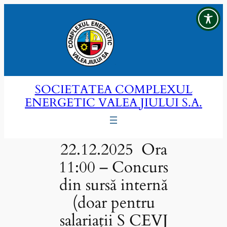
Sari
la
conținut
SOCIETATEA COMPLEXUL
ENERGETIC VALEA JIULUI S.A.
22.12.2025 Ora
11:00 – Concurs
din sursă internă
(doar pentru
salariații S CEVJ