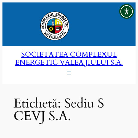
Sari
la
conținut
SOCIETATEA COMPLEXUL
ENERGETIC VALEA JIULUI S.A.
Etichetă:
Sediu S
CEVJ S.A.