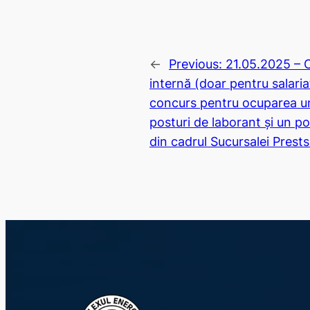
←
Previous:
21.05.2025 – 
internă (doar pentru salaria
concurs pentru ocuparea un
posturi de laborant și un 
din cadrul Sucursalei Prest