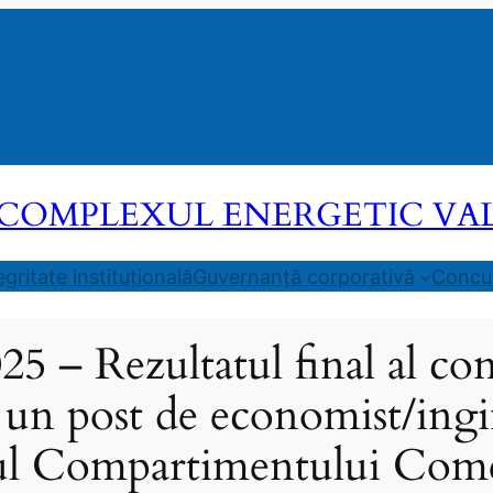
COMPLEXUL ENERGETIC VALEA
egritate instituțională
Guvernanță corporativă
Concur
25 – Rezultatul final al co
 un post de economist/ingi
ul Compartimentului Come