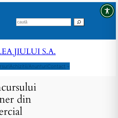
Search
 JIULUI S.A.
suri
Achiziții/Anunțuri
Contact
ncursului
ner din
rcial