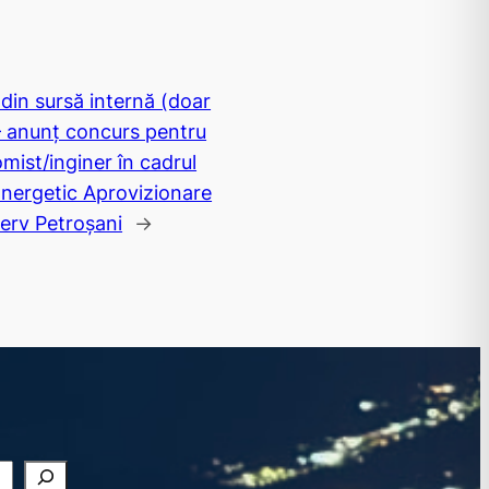
din sursă internă (doar
 – anunț concurs pentru
ist/inginer în cadrul
ergetic Aprovizionare
erv Petroșani
→