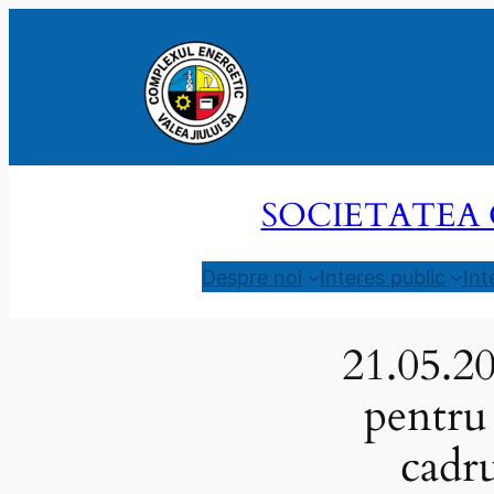
Sari
la
conținut
SOCIETATEA 
Despre noi
Interes public
Int
21.05.20
pentru
cadr