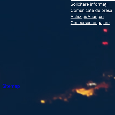
e
Solicitare informații
Comunicate de presă
a
Achiziții/Anunțuri
r
Concursuri angajare
c
h
Sitemap