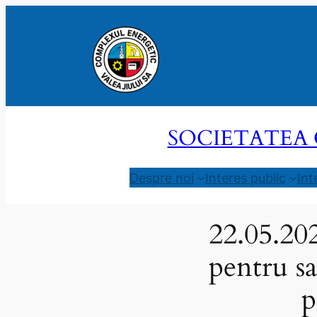
Sari
la
conținut
SOCIETATEA 
Despre noi
Interes public
Int
22.05.20
pentru s
p