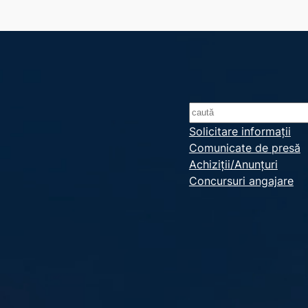
S
e
Solicitare informații
Comunicate de presă
a
Achiziții/Anunțuri
r
Concursuri angajare
c
h