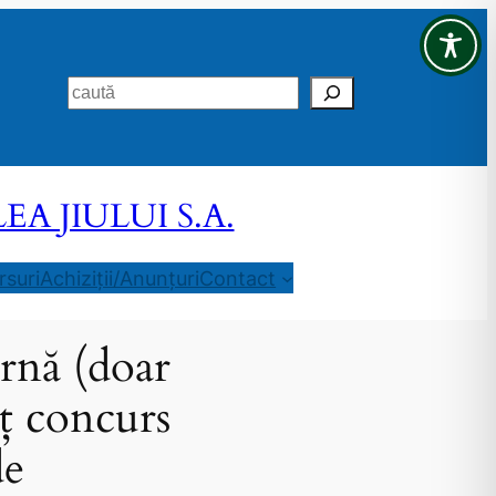
Search
 JIULUI S.A.
suri
Achiziții/Anunțuri
Contact
rnă (doar
ț concurs
de