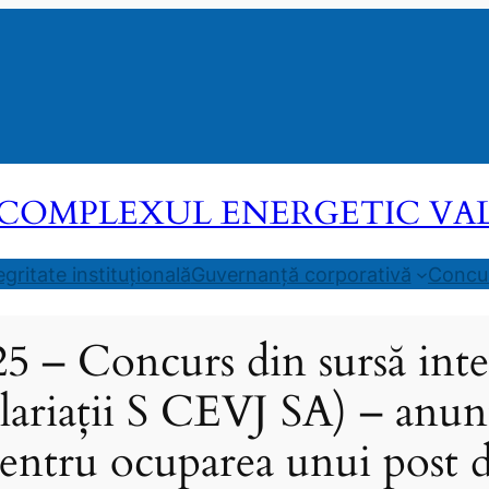
COMPLEXUL ENERGETIC VALEA
egritate instituțională
Guvernanță corporativă
Concur
25 – Concurs din sursă inte
alariații S CEVJ SA) – anun
entru ocuparea unui post 