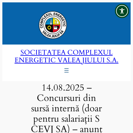
Sari
la
conținut
SOCIETATEA COMPLEXUL
ENERGETIC VALEA JIULUI S.A.
14.08.2025 –
Concursuri din
sursă internă (doar
pentru salariații S
CEVJ SA) – anunț