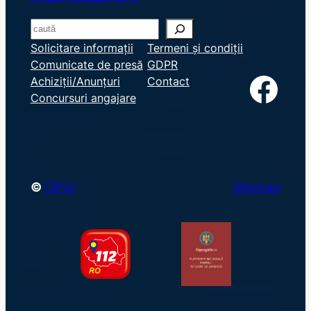
S
e
Solicitare informații
Termeni și condiții
Comunicate de presă
GDPR
a
Facebook
Achiziții/Anunțuri
Contact
r
Concursuri angajare
c
h
©
CEVJ
Sitemap