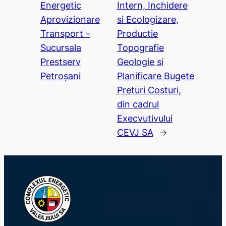
Energetic
Intern, Inchidere
Aprovizionare
si Ecologizare,
Transport –
Productie
Sucursala
Topografie
Prestserv
Geologie si
Petroșani
Planificare Bugete
Preturi Costuri,
din cadrul
Execvutivului
CEVJ SA
→