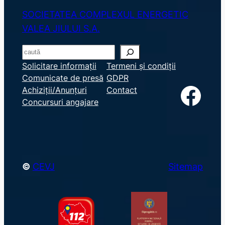
SOCIETATEA COMPLEXUL ENERGETIC
VALEA JIULUI S.A.
S
e
Solicitare informații
Termeni și condiții
Comunicate de presă
GDPR
a
Facebook
Achiziții/Anunțuri
Contact
r
Concursuri angajare
c
h
©
CEVJ
Sitemap