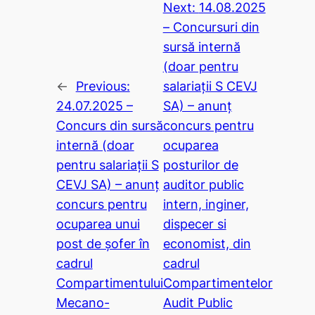
Next:
14.08.2025
– Concursuri din
sursă internă
(doar pentru
←
Previous:
salariații S CEVJ
24.07.2025 –
SA) – anunț
Concurs din sursă
concurs pentru
internă (doar
ocuparea
pentru salariații S
posturilor de
CEVJ SA) – anunț
auditor public
concurs pentru
intern, inginer,
ocuparea unui
dispecer si
post de șofer în
economist, din
cadrul
cadrul
Compartimentului
Compartimentelor
Mecano-
Audit Public