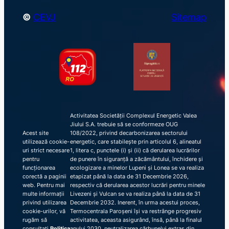
©
CEVJ
Sitemap
Activitatea Societății Complexul Energetic Valea
Jiului S.A. trebuie să se conformeze OUG
Acest site
108/2022, privind decarbonizarea sectorului
utilizează cookie-
energetic, care stabilește prin articolul 6, alineatul
uri strict necesare
1, litera c, punctele (i) și (ii) că derularea lucrărilor
pentru
de punere în siguranță a zăcământului, închidere și
funcționarea
ecologizare a minelor Lupeni și Lonea se va realiza
corectă a paginii
etapizat până la data de 31 Decembrie 2026,
web. Pentru mai
respectiv că derularea acestor lucrări pentru minele
multe informații
Livezeni și Vulcan se va realiza până la data de 31
privind utilizarea
Decembrie 2032. Inerent, în urma acestui proces,
cookie-urilor, vă
Termocentrala Paroșeni își va restrânge progresiv
rugăm să
activitatea, aceasta asigurând, însă, până la finalul
consultați
Politica
anului 2030, neutralizarea cărbunelui extras din