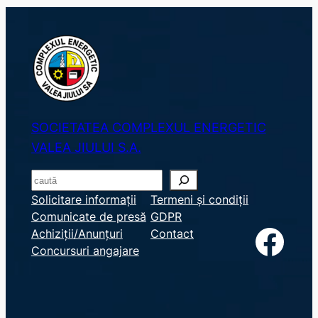
SOCIETATEA COMPLEXUL ENERGETIC
VALEA JIULUI S.A.
S
e
Solicitare informații
Termeni și condiții
Comunicate de presă
GDPR
a
Facebook
Achiziții/Anunțuri
Contact
r
Concursuri angajare
c
h