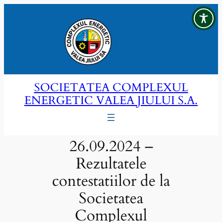
Sari
la
conținut
SOCIETATEA COMPLEXUL
ENERGETIC VALEA JIULUI S.A.
26.09.2024 –
Rezultatele
contestatiilor de la
Societatea
Complexul