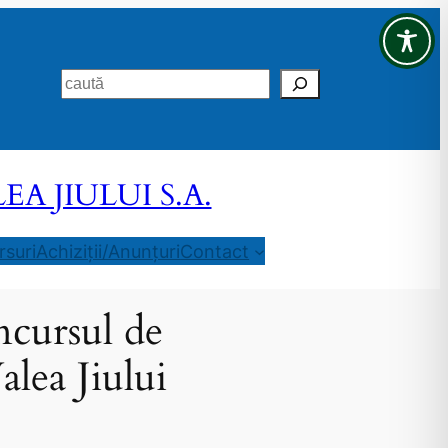
Search
 JIULUI S.A.
suri
Achiziții/Anunțuri
Contact
ncursul de
lea Jiului