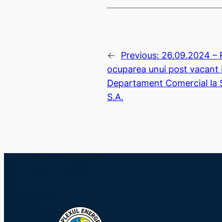
←
Previous:
26.09.2024 – R
ocuparea unui post vacant i
Departament Comercial la S
S.A.