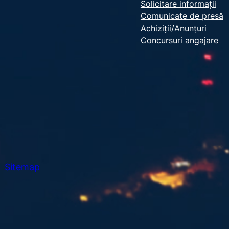
e
Solicitare informații
Comunicate de presă
a
Achiziții/Anunțuri
r
Concursuri angajare
c
h
Sitemap