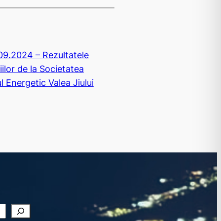
09.2024 – Rezultatele
ilor de la Societatea
 Energetic Valea Jiului