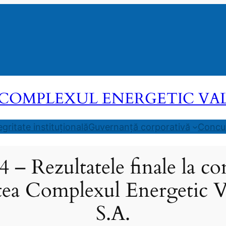
COMPLEXUL ENERGETIC VALEA
egritate instituțională
Guvernanță corporativă
Concur
4 – Rezultatele finale la co
atea Complexul Energetic Va
S.A.