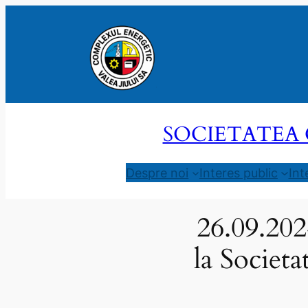
Sari
la
conținut
SOCIETATEA 
Despre noi
Interes public
Int
26.09.202
la Societ