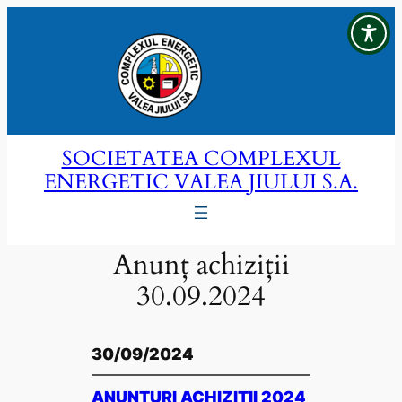
Sari
la
conținut
SOCIETATEA COMPLEXUL
ENERGETIC VALEA JIULUI S.A.
Anunț achiziții
30.09.2024
30/09/2024
ANUNȚURI ACHIZIȚII 2024