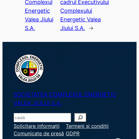
Complexul
cadrul Executivului
Energetic
Complexului
Valea Jiului
Energetic Valea
S.A.
Jiului S.A.
→
SOCIETATEA COMPLEXUL ENERGETIC
VALEA JIULUI S.A.
S
e
Solicitare informații
Termeni și condiții
Comunicate de presă
GDPR
a