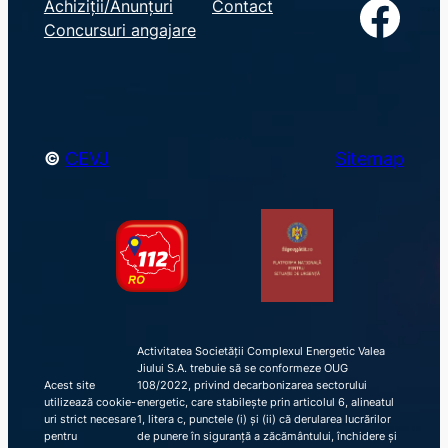
Facebook
Achiziții/Anunțuri
Contact
r
Concursuri angajare
c
h
©
CEVJ
Sitemap
Activitatea Societății Complexul Energetic Valea
Jiului S.A. trebuie să se conformeze OUG
Acest site
108/2022, privind decarbonizarea sectorului
utilizează cookie-
energetic, care stabilește prin articolul 6, alineatul
uri strict necesare
1, litera c, punctele (i) și (ii) că derularea lucrărilor
pentru
de punere în siguranță a zăcământului, închidere și