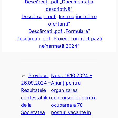
Descărcați .pdf „Documentația
descriptivă”
Descărcați .pdf „Instrucțiuni către
ofertanți”
Descărcați .pdf „Formulare”
Descărcați .pdf „Proiect contract pază
neînarmată 2024”
←
Previous:
Next:
16.10.2024 –
26.09.2024 –
Anunț pentru
Rezultatele
organizarea
contestatiilor
concursurilor pentru
de la
ocuparea a 78
Societatea
posturi vacante in