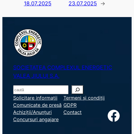
18.07.2025
23.07.2025
→
SOCIETATEA COMPLEXUL ENERGETIC
VALEA JIULUI S.A.
S
e
Solicitare informații
Termeni și condiții
Comunicate de presă
GDPR
a
Facebook
Achiziții/Anunțuri
Contact
r
Concursuri angajare
c
h