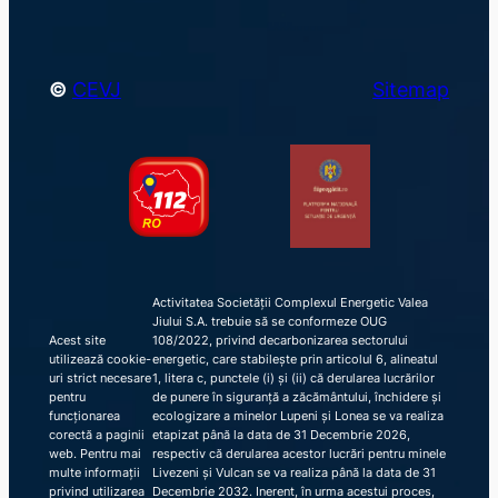
©
CEVJ
Sitemap
Activitatea Societății Complexul Energetic Valea
Jiului S.A. trebuie să se conformeze OUG
Acest site
108/2022, privind decarbonizarea sectorului
utilizează cookie-
energetic, care stabilește prin articolul 6, alineatul
uri strict necesare
1, litera c, punctele (i) și (ii) că derularea lucrărilor
pentru
de punere în siguranță a zăcământului, închidere și
funcționarea
ecologizare a minelor Lupeni și Lonea se va realiza
corectă a paginii
etapizat până la data de 31 Decembrie 2026,
web. Pentru mai
respectiv că derularea acestor lucrări pentru minele
multe informații
Livezeni și Vulcan se va realiza până la data de 31
privind utilizarea
Decembrie 2032. Inerent, în urma acestui proces,