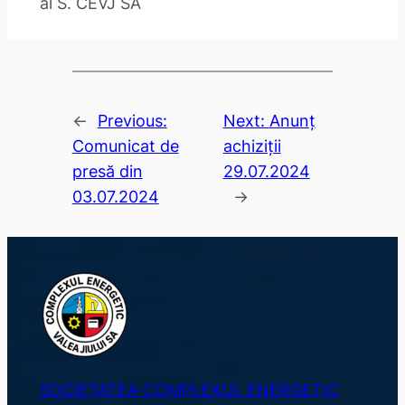
al S. CEVJ SA
←
Previous:
Next:
Anunț
Comunicat de
achiziții
presă din
29.07.2024
03.07.2024
→
SOCIETATEA COMPLEXUL ENERGETIC