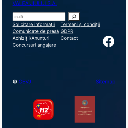
VALEA JIULUI S.A.
S
e
Solicitare informații
Termeni și condiții
Comunicate de presă
GDPR
a
Facebook
Achiziții/Anunțuri
Contact
r
Concursuri angajare
c
h
©
CEVJ
Sitemap