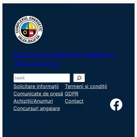
SOCIETATEA COMPLEXUL ENERGETIC
VALEA JIULUI S.A.
S
e
Solicitare informații
Termeni și condiții
Comunicate de presă
GDPR
a
Facebook
Achiziții/Anunțuri
Contact
r
Concursuri angajare
c
h