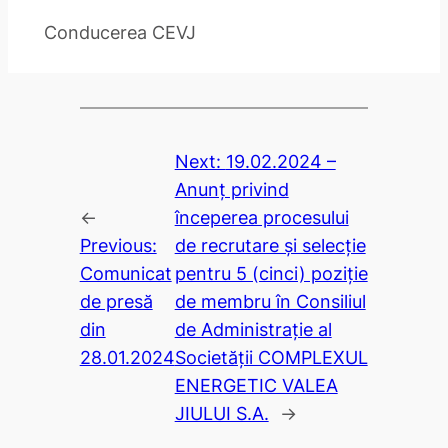
Conducerea CEVJ
Next:
19.02.2024 –
Anunţ privind
←
începerea procesului
Previous:
de recrutare şi selecţie
Comunicat
pentru 5 (cinci) poziţie
de presă
de membru în Consiliul
din
de Administraţie al
28.01.2024
Societăţii COMPLEXUL
ENERGETIC VALEA
JIULUI S.A.
→