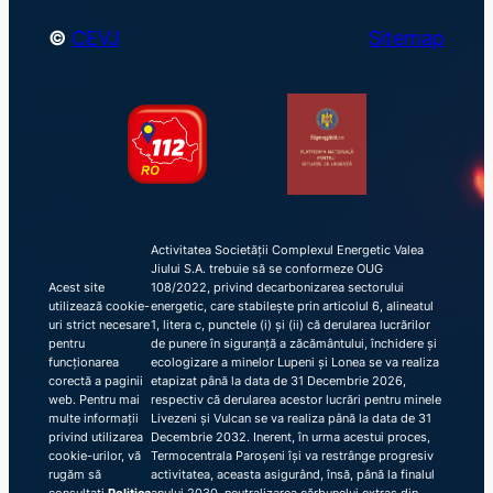
©
CEVJ
Sitemap
Activitatea Societății Complexul Energetic Valea
Jiului S.A. trebuie să se conformeze OUG
Acest site
108/2022, privind decarbonizarea sectorului
utilizează cookie-
energetic, care stabilește prin articolul 6, alineatul
uri strict necesare
1, litera c, punctele (i) și (ii) că derularea lucrărilor
pentru
de punere în siguranță a zăcământului, închidere și
funcționarea
ecologizare a minelor Lupeni și Lonea se va realiza
corectă a paginii
etapizat până la data de 31 Decembrie 2026,
web. Pentru mai
respectiv că derularea acestor lucrări pentru minele
multe informații
Livezeni și Vulcan se va realiza până la data de 31
privind utilizarea
Decembrie 2032. Inerent, în urma acestui proces,
cookie-urilor, vă
Termocentrala Paroșeni își va restrânge progresiv
rugăm să
activitatea, aceasta asigurând, însă, până la finalul
consultați
Politica
anului 2030, neutralizarea cărbunelui extras din