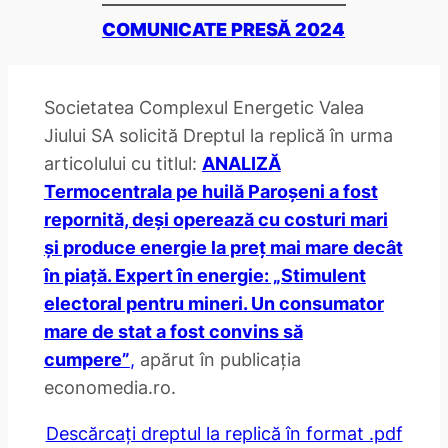
COMUNICATE PRESĂ 2024
Societatea Complexul Energetic Valea
Jiului SA solicită Dreptul la replică în urma
articolului cu titlul:
ANALIZĂ
Termocentrala pe huilă Paroșeni a fost
repornită, deși operează cu costuri mari
și produce energie la preț mai mare decât
în piață. Expert în energie: „Stimulent
electoral pentru mineri. Un consumator
mare de stat a fost convins să
cumpere”
,
apărut în publicația
economedia.ro.
Descărcați dreptul la replică în format .pdf