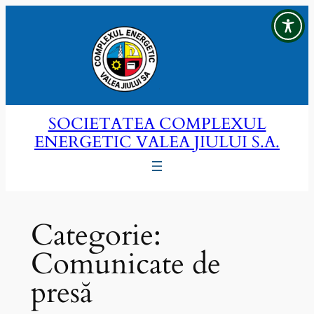
Sari
la
conținut
SOCIETATEA COMPLEXUL
ENERGETIC VALEA JIULUI S.A.
Categorie:
Comunicate de
presă