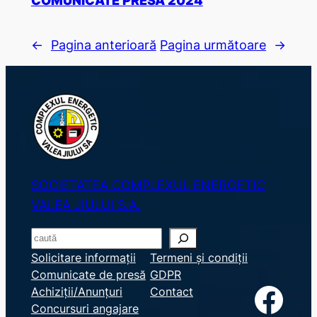
←
Pagina anterioară
Pagina următoare
→
SOCIETATEA COMPLEXUL ENERGETIC
VALEA JIULUI S.A.
S
e
Solicitare informații
Termeni și condiții
Comunicate de presă
GDPR
a
Facebook
Achiziții/Anunțuri
Contact
r
Concursuri angajare
c