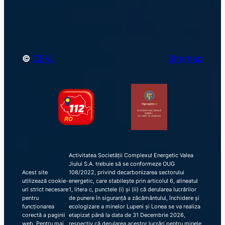
h
©
CEVJ
Sitemap
Activitatea Societății Complexul Energetic Valea
Jiului S.A. trebuie să se conformeze OUG
Acest site
108/2022, privind decarbonizarea sectorului
utilizează cookie-
energetic, care stabilește prin articolul 6, alineatul
uri strict necesare
1, litera c, punctele (i) și (ii) că derularea lucrărilor
pentru
de punere în siguranță a zăcământului, închidere și
funcționarea
ecologizare a minelor Lupeni și Lonea se va realiza
corectă a paginii
etapizat până la data de 31 Decembrie 2026,
web. Pentru mai
respectiv că derularea acestor lucrări pentru minele