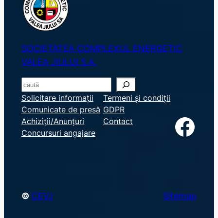
SOCIETATEA COMPLEXUL ENERGETIC
VALEA JIULUI S.A.
S
e
Solicitare informații
Termeni și condiții
Comunicate de presă
GDPR
a
Facebook
Achiziții/Anunțuri
Contact
r
Concursuri angajare
c
h
©
CEVJ
Sitemap