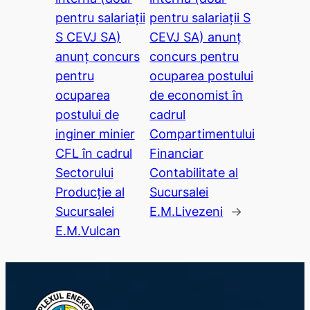
pentru salariații
pentru salariații S
S CEVJ SA)
CEVJ SA) anunț
anunț concurs
concurs pentru
pentru
ocuparea postului
ocuparea
de economist în
postului de
cadrul
inginer minier
Compartimentului
CFL în cadrul
Financiar
Sectorului
Contabilitate al
Producție al
Sucursalei
Sucursalei
E.M.Livezeni
→
E.M.Vulcan