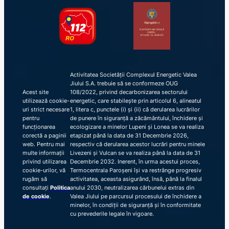
Activitatea Societății Complexul Energetic Valea
Jiului S.A. trebuie să se conformeze OUG
Acest site
108/2022, privind decarbonizarea sectorului
utilizează cookie-
energetic, care stabilește prin articolul 6, alineatul
uri strict necesare
1, litera c, punctele (i) și (ii) că derularea lucrărilor
pentru
de punere în siguranță a zăcământului, închidere și
funcționarea
ecologizare a minelor Lupeni și Lonea se va realiza
corectă a paginii
etapizat până la data de 31 Decembrie 2026,
web. Pentru mai
respectiv că derularea acestor lucrări pentru minele
multe informații
Livezeni și Vulcan se va realiza până la data de 31
privind utilizarea
Decembrie 2032. Inerent, în urma acestui proces,
cookie-urilor, vă
Termocentrala Paroșeni își va restrânge progresiv
rugăm să
activitatea, aceasta asigurând, însă, până la finalul
consultați
Politica
anului 2030, neutralizarea cărbunelui extras din
de cookie
.
Valea Jiului pe parcursul procesului de închidere a
minelor, în condiții de siguranță și în conformitate
cu prevederile legale în vigoare.