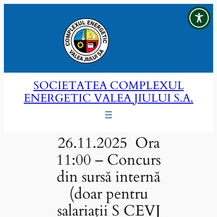
Sari
la
conținut
SOCIETATEA COMPLEXUL
ENERGETIC VALEA JIULUI S.A.
26.11.2025 Ora
11:00 – Concurs
din sursă internă
(doar pentru
salariații S CEVJ