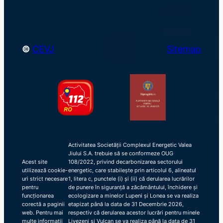
h
©
CEVJ
Sitemap
Activitatea Societății Complexul Energetic Valea
Jiului S.A. trebuie să se conformeze OUG
Acest site
108/2022, privind decarbonizarea sectorului
utilizează cookie-
energetic, care stabilește prin articolul 6, alineatul
uri strict necesare
1, litera c, punctele (i) și (ii) că derularea lucrărilor
pentru
de punere în siguranță a zăcământului, închidere și
funcționarea
ecologizare a minelor Lupeni și Lonea se va realiza
corectă a paginii
etapizat până la data de 31 Decembrie 2026,
web. Pentru mai
respectiv că derularea acestor lucrări pentru minele
multe informații
Livezeni și Vulcan se va realiza până la data de 31