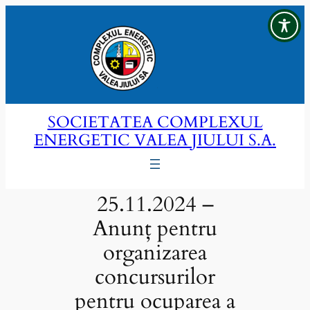
Sari
la
conținut
SOCIETATEA COMPLEXUL
ENERGETIC VALEA JIULUI S.A.
25.11.2024 –
Anunț pentru
organizarea
concursurilor
pentru ocuparea a