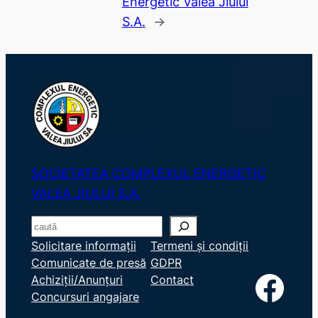
Energetic Valea Jiului
S.A.
→
SOCIETATEA COMPLEXUL ENERGETIC
VALEA JIULUI S.A.
S
e
Solicitare informații
Termeni și condiții
Comunicate de presă
GDPR
a
Facebook
Achiziții/Anunțuri
Contact
r
Concursuri angajare
c