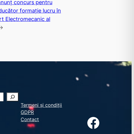
 anunț concurs pentru
ucător formație lucru în
rt Electromecanic al
→
Termeni și condiții
GDPR
Facebook
Contact