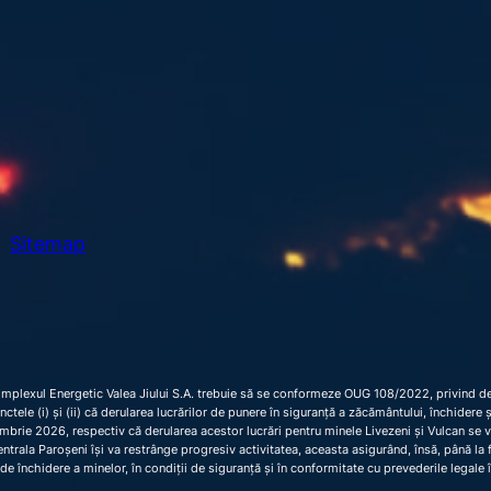
h
Sitemap
omplexul Energetic Valea Jiului S.A. trebuie să se conformeze OUG 108/2022, privind dec
 punctele (i) și (ii) că derularea lucrărilor de punere în siguranță a zăcământului, închider
brie 2026, respectiv că derularea acestor lucrări pentru minele Livezeni și Vulcan se 
trala Paroșeni își va restrânge progresiv activitatea, aceasta asigurând, însă, până la fi
de închidere a minelor, în condiții de siguranță și în conformitate cu prevederile legale 