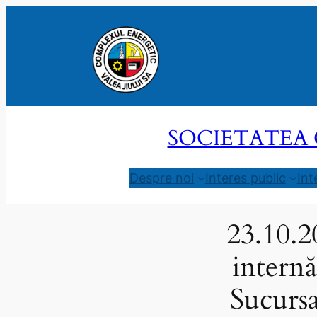
Sari
la
conținut
SOCIETATEA 
Despre noi
Interes public
Int
23.10.2
internă
Sucursa