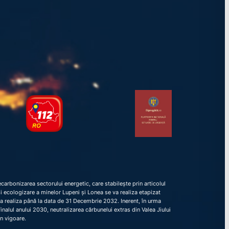
arbonizarea sectorului energetic, care stabilește prin articolul
e și ecologizare a minelor Lupeni și Lonea se va realiza etapizat
va realiza până la data de 31 Decembrie 2032. Inerent, în urma
nalul anului 2030, neutralizarea cărbunelui extras din Valea Jiului
în vigoare.