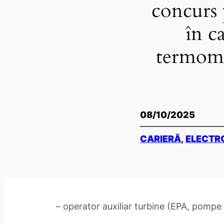
concurs 
în c
termome
08/10/2025
CARIERĂ
, 
ELECTR
– operator auxiliar turbine (EPA, pomp