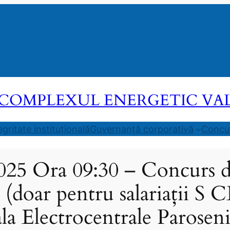
COMPLEXUL ENERGETIC VALEA
egritate instituțională
Guvernanță corporativă
Concur
025 Ora 09:30 – Concurs d
 (doar pentru salariații S
la Electrocentrale Parosen