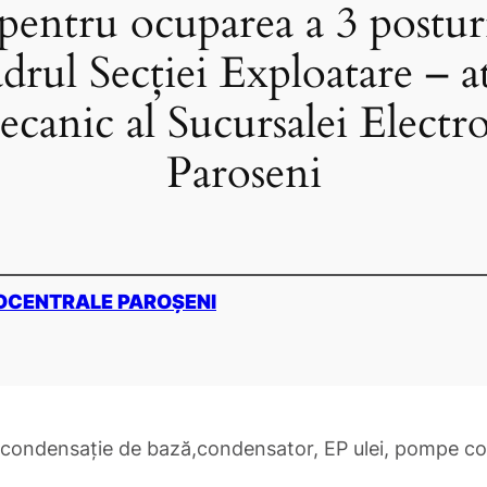
pentru ocuparea a 3 postur
adrul Secției Exploatare – at
canic al Sucursalei Electro
Paroseni
OCENTRALE PAROȘENI
e condensație de bază,condensator, EP ulei, pompe c