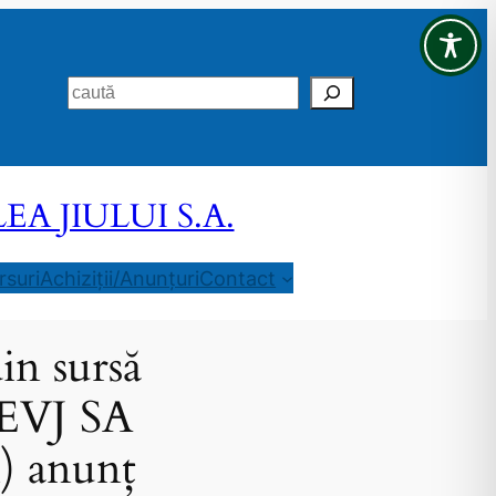
Search
 JIULUI S.A.
suri
Achiziții/Anunțuri
Contact
in sursă
 CEVJ SA
i) anunț