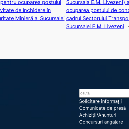
pentru ocuparea postului
Sucursala E.M. Livezeni)
vitate de închidere în
ocuparea postului de cond
ritate Minieră al Sucursalei
cadrul Sectorului Transpo
Sucursalei E.M. Livezeni
S
e
Solicitare informații
Comunicate de presă
a
Achiziții/Anunțuri
r
Concursuri angajare
c