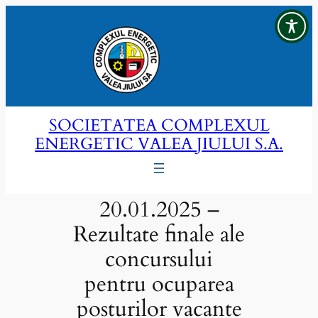
Sari
la
conținut
SOCIETATEA COMPLEXUL
ENERGETIC VALEA JIULUI S.A.
20.01.2025 –
Rezultate finale ale
concursului
pentru ocuparea
posturilor vacante