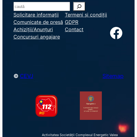
S
e
Solicitare informații
Termeni și condiții
Comunicate de presă
GDPR
a
Facebook
Achiziții/Anunțuri
Contact
r
Concursuri angajare
c
h
©
CEVJ
Sitemap
Activitatea Societății Complexul Energetic Valea