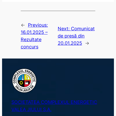
←
Previous:
Next:
Comunicat
16.01.2025 –
de presă din
Rezultate
20.01.2025
→
concurs
SOCIETATEA COMPLEXUL ENERGETIC
VALEA JIULUI S.A.