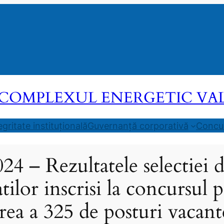
COMPLEXUL ENERGETIC VALEA
egritate instituțională
Guvernanță corporativă
Concur
24 – Rezultatele selectiei 
tilor inscrisi la concursul 
ea a 325 de posturi vacant