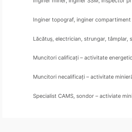
Inginer miner, inginer SSM, inspector pro
Inginer topograf, inginer compartiment 
Lăcătuș, electrician, strungar, tâmplar, 
Muncitori calificați – activitate energeti
Muncitori necalificați – activitate minier
Specialist CAMS, sondor – activiate min