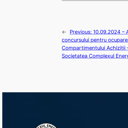
←
Previous:
10.09.2024 – 
concursului pentru ocuparea
Compartimentului Achiziții
Societatea Complexul Energe