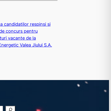
a candidatilor respinsi si
de concurs pentru
uri vacante de la
ergetic Valea Jiului S.A.