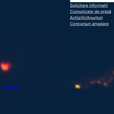
e
Solicitare informații
Comunicate de presă
a
Achiziții/Anunțuri
r
Concursuri angajare
c
h
Sitemap