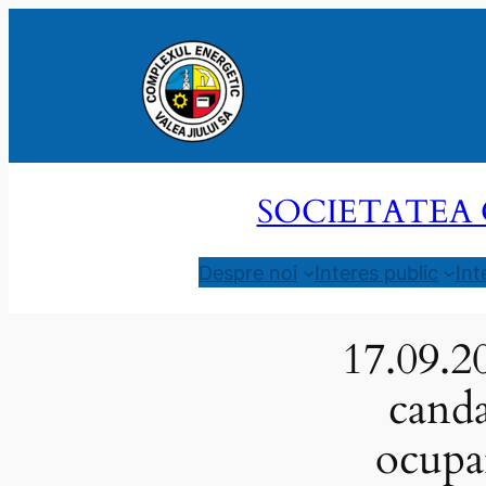
Sari
la
conținut
SOCIETATEA 
Despre noi
Interes public
Int
17.09.20
canda
ocupar