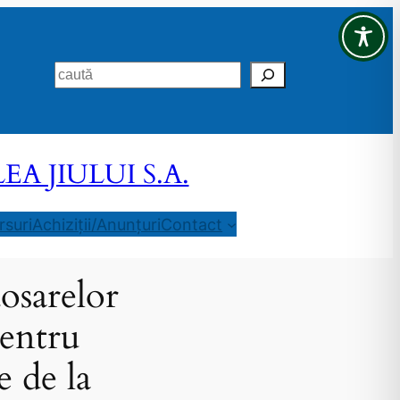
Search
 JIULUI S.A.
suri
Achiziții/Anunțuri
Contact
dosarelor
pentru
e de la