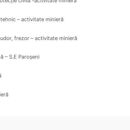
tecție civilă -activitate minieră
tehnic – activitate minieră
sudor, frezor – activitate minieră
că – S.E Paroșeni
ă
ieră