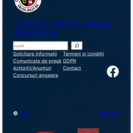
SOCIETATEA COMPLEXUL ENERGETIC
VALEA JIULUI S.A.
S
e
Solicitare informații
Termeni și condiții
Comunicate de presă
GDPR
a
Facebook
Achiziții/Anunțuri
Contact
r
Concursuri angajare
c
h
©
CEVJ
Sitemap