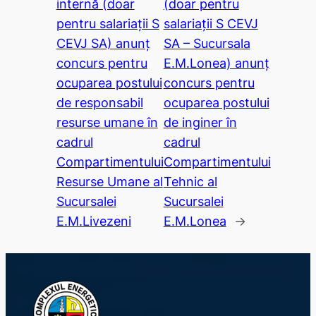
internă (doar
(doar pentru
pentru salariații S
salariații S CEVJ
CEVJ SA) anunț
SA – Sucursala
concurs pentru
E.M.Lonea) anunț
ocuparea postului
concurs pentru
de responsabil
ocuparea postului
resurse umane în
de inginer în
cadrul
cadrul
Compartimentului
Compartimentului
Resurse Umane al
Tehnic al
Sucursalei
Sucursalei
E.M.Livezeni
E.M.Lonea
→