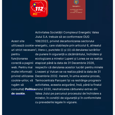
Activitatea Societății Complexul Energetic Valea
Jiului S.A. trebuie să se conformeze OUG
Acest site
108/2022, privind decarbonizarea sectorului
utilizează cookie-
energetic, care stabilește prin articolul 6, alineatul
uri strict necesare
1, litera c, punctele (i) și (ii) că derularea lucrărilor
pentru
de punere în siguranță a zăcământului, închidere și
funcționarea
ecologizare a minelor Lupeni și Lonea se va realiza
corectă a paginii
etapizat până la data de 31 Decembrie 2026,
web. Pentru mai
respectiv că derularea acestor lucrări pentru minele
multe informații
Livezeni și Vulcan se va realiza până la data de 31
privind utilizarea
Decembrie 2032. Inerent, în urma acestui proces,
cookie-urilor, vă
Termocentrala Paroșeni își va restrânge progresiv
rugăm să
activitatea, aceasta asigurând, însă, până la finalul
consultați
Politica
anului 2030, neutralizarea cărbunelui extras din
de cookie
.
Valea Jiului pe parcursul procesului de închidere a
minelor, în condiții de siguranță și în conformitate
cu prevederile legale în vigoare.