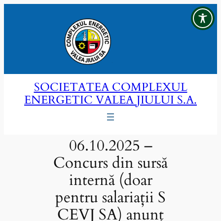
Sari
la
conținut
SOCIETATEA COMPLEXUL
ENERGETIC VALEA JIULUI S.A.
06.10.2025 –
Concurs din sursă
internă (doar
pentru salariații S
CEVJ SA) anunț