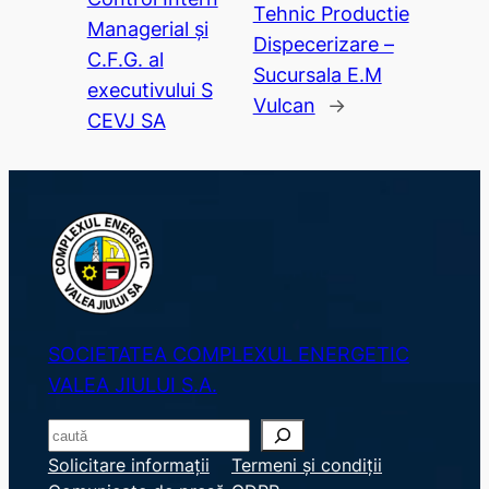
Tehnic Productie
Managerial și
Dispecerizare –
C.F.G. al
Sucursala E.M
executivului S
Vulcan
→
CEVJ SA
SOCIETATEA COMPLEXUL ENERGETIC
VALEA JIULUI S.A.
S
e
Solicitare informații
Termeni și condiții