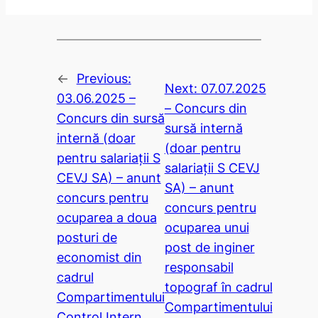
←
Previous:
Next:
07.07.2025
03.06.2025 –
– Concurs din
Concurs din sursă
sursă internă
internă (doar
(doar pentru
pentru salariații S
salariații S CEVJ
CEVJ SA) – anunt
SA) – anunt
concurs pentru
concurs pentru
ocuparea a doua
ocuparea unui
posturi de
post de inginer
economist din
responsabil
cadrul
topograf în cadrul
Compartimentului
Compartimentului
Control Intern