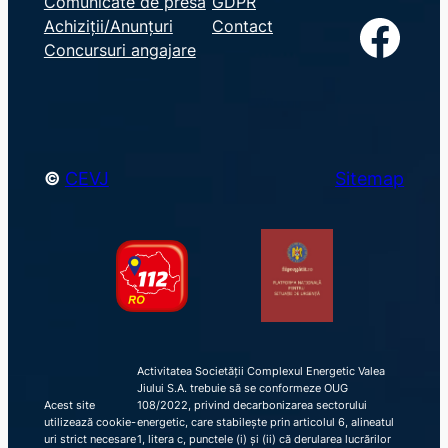
Comunicate de presă
GDPR
a
Facebook
Achiziții/Anunțuri
Contact
r
Concursuri angajare
c
h
©
CEVJ
Sitemap
Activitatea Societății Complexul Energetic Valea
Jiului S.A. trebuie să se conformeze OUG
Acest site
108/2022, privind decarbonizarea sectorului
utilizează cookie-
energetic, care stabilește prin articolul 6, alineatul
uri strict necesare
1, litera c, punctele (i) și (ii) că derularea lucrărilor