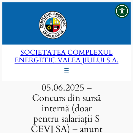
Sari
la
conținut
SOCIETATEA COMPLEXUL
ENERGETIC VALEA JIULUI S.A.
05.06.2025 –
Concurs din sursă
internă (doar
pentru salariații S
CEVJ SA) – anunt