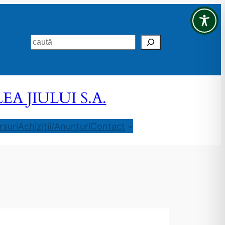
Search
 JIULUI S.A.
suri
Achiziții/Anunțuri
Contact