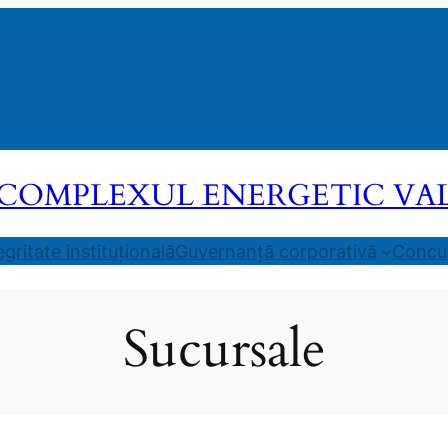
COMPLEXUL ENERGETIC VALEA
egritate instituțională
Guvernanță corporativă
Concur
Sucursale