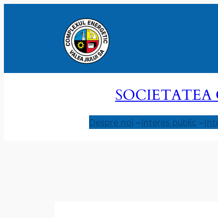
Sari
la
conținut
SOCIETATEA 
Despre noi
Interes public
Int