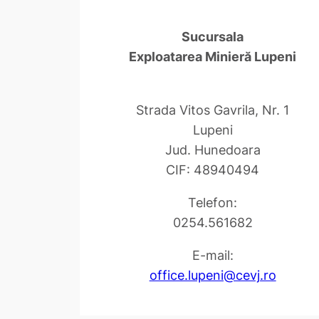
Sucursala
Exploatarea Minieră Lupeni
Strada Vitos Gavrila, Nr. 1
Lupeni
Jud. Hunedoara
CIF: 48940494
Telefon:
0254.561682
E-mail:
office.lupeni@cevj.ro