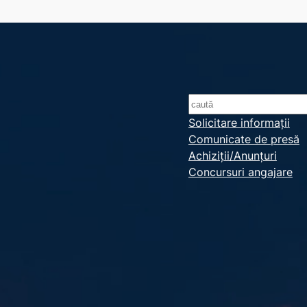
S
e
Solicitare informații
Comunicate de presă
a
Achiziții/Anunțuri
r
Concursuri angajare
c
h