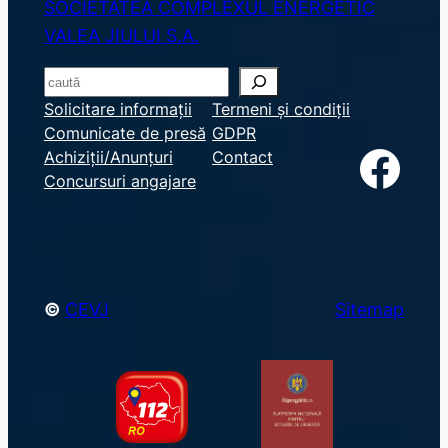
SOCIETATEA COMPLEXUL ENERGETIC
VALEA JIULUI S.A.
S
e
Solicitare informații
Termeni și condiții
Comunicate de presă
GDPR
a
Facebook
Achiziții/Anunțuri
Contact
r
Concursuri angajare
c
h
©
CEVJ
Sitemap