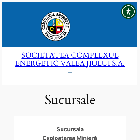
Sari
la
conținut
SOCIETATEA COMPLEXUL
ENERGETIC VALEA JIULUI S.A.
Sucursale
Sucursala
Exploatarea Minieră