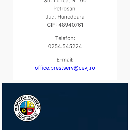
Str. Lunca, Nr. 60
Petrosani
Jud. Hunedoara
CIF: 48940761
Telefon:
0254.545224
E-mail:
office.prestserv@cevj.ro