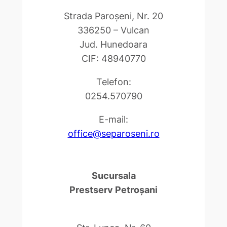
Strada Paroşeni, Nr. 20
336250 – Vulcan
Jud. Hunedoara
CIF: 48940770
Telefon:
0254.570790
E-mail:
office@separoseni.ro
Sucursala
Prestserv Petroşani