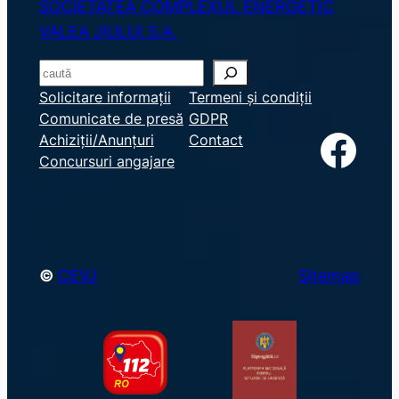
SOCIETATEA COMPLEXUL ENERGETIC
VALEA JIULUI S.A.
S
e
Solicitare informații
Termeni și condiții
Comunicate de presă
GDPR
a
Facebook
Achiziții/Anunțuri
Contact
r
Concursuri angajare
c
h
©
CEVJ
Sitemap