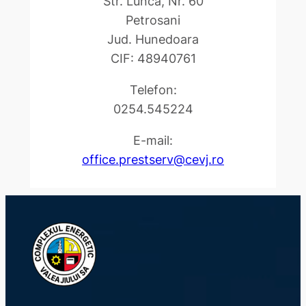
Str. Lunca, Nr. 60
Petrosani
Jud. Hunedoara
CIF: 48940761
Telefon:
0254.545224
E-mail:
office.prestserv@cevj.ro