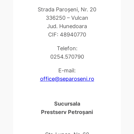
Strada Paroşeni, Nr. 20
336250 – Vulcan
Jud. Hunedoara
CIF: 48940770
Telefon:
0254.570790
E-mail:
office@separoseni.ro
Sucursala
Prestserv Petroşani