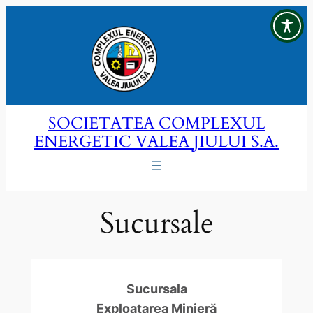
Sari
la
conținut
SOCIETATEA COMPLEXUL
ENERGETIC VALEA JIULUI S.A.
Sucursale
Sucursala
Exploatarea Minieră