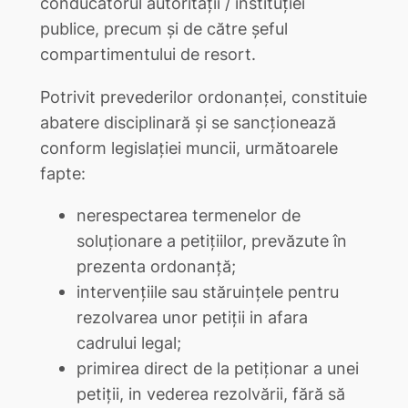
conducătorul autorităţii / instituţiei
publice, precum şi de către şeful
compartimentului de resort.
Potrivit prevederilor ordonanţei, constituie
abatere disciplinară şi se sancţionează
conform legislaţiei muncii, următoarele
fapte:
nerespectarea termenelor de
soluţionare a petiţiilor, prevăzute în
prezenta ordonanţă;
intervenţiile sau stăruinţele pentru
rezolvarea unor petiţii in afara
cadrului legal;
primirea direct de la petiţionar a unei
petiţii, in vederea rezolvării, fără să