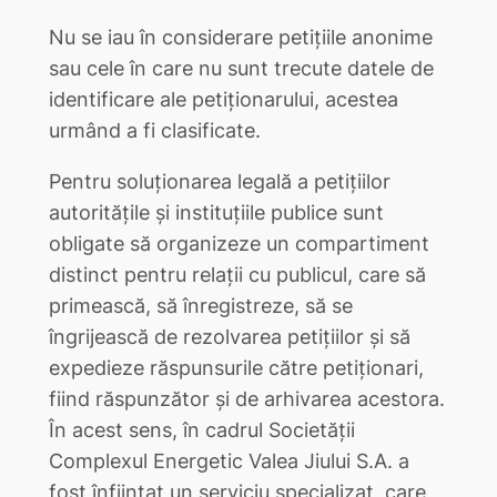
Nu se iau în considerare petiţiile anonime
sau cele în care nu sunt trecute datele de
identificare ale petiţionarului, acestea
urmând a fi clasificate.
Pentru soluţionarea legală a petiţiilor
autorităţile şi instituţiile publice sunt
obligate să organizeze un compartiment
distinct pentru relaţii cu publicul, care să
primească, să înregistreze, să se
îngrijească de rezolvarea petiţiilor şi să
expedieze răspunsurile către petiţionari,
fiind răspunzător şi de arhivarea acestora.
În acest sens, în cadrul Societăţii
Complexul Energetic Valea Jiului S.A. a
fost înfiinţat un serviciu specializat, care