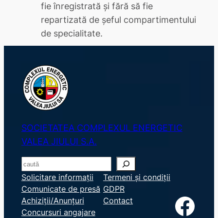
fie înregistrată şi fără să fie
repartizată de şeful compartimentului
de specialitate.
SOCIETATEA COMPLEXUL ENERGETIC
VALEA JIULUI S.A.
S
e
Solicitare informații
Termeni și condiții
Comunicate de presă
GDPR
a
Facebook
Achiziții/Anunțuri
Contact
r
Concursuri angajare
c