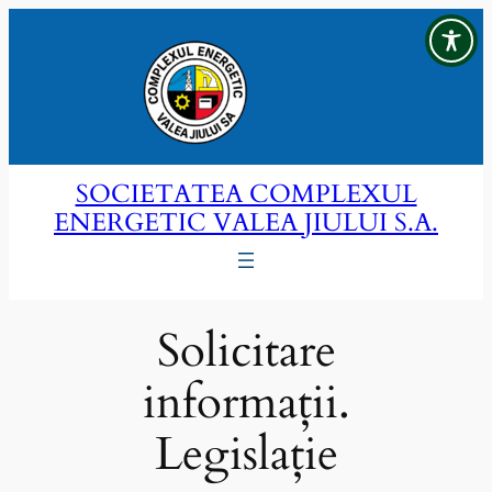
Sari
la
conținut
SOCIETATEA COMPLEXUL
ENERGETIC VALEA JIULUI S.A.
Solicitare
informații.
Legislație