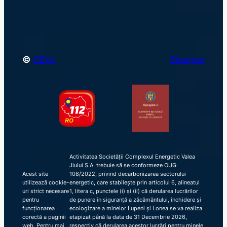
h
©
CEVJ
Sitemap
Activitatea Societății Complexul Energetic Valea
Jiului S.A. trebuie să se conformeze OUG
Acest site
108/2022, privind decarbonizarea sectorului
utilizează cookie-
energetic, care stabilește prin articolul 6, alineatul
uri strict necesare
1, litera c, punctele (i) și (ii) că derularea lucrărilor
pentru
de punere în siguranță a zăcământului, închidere și
funcționarea
ecologizare a minelor Lupeni și Lonea se va realiza
corectă a paginii
etapizat până la data de 31 Decembrie 2026,
web. Pentru mai
respectiv că derularea acestor lucrări pentru minele