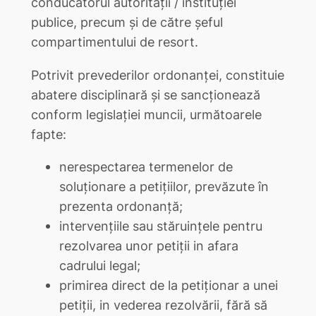
conducătorul autorităţii / instituţiei
publice, precum şi de către şeful
compartimentului de resort.
Potrivit prevederilor ordonanţei, constituie
abatere disciplinară şi se sancţionează
conform legislaţiei muncii, următoarele
fapte:
nerespectarea termenelor de
soluţionare a petiţiilor, prevăzute în
prezenta ordonanţă;
intervenţiile sau stăruinţele pentru
rezolvarea unor petiţii in afara
cadrului legal;
primirea direct de la petiţionar a unei
petiţii, in vederea rezolvării, fără să