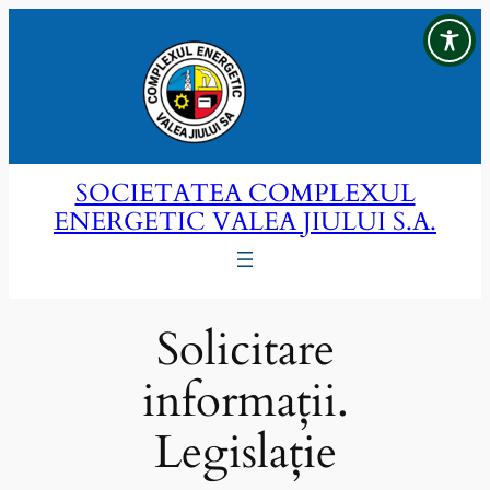
Sari
la
conținut
SOCIETATEA COMPLEXUL
ENERGETIC VALEA JIULUI S.A.
Solicitare
informații.
Legislație