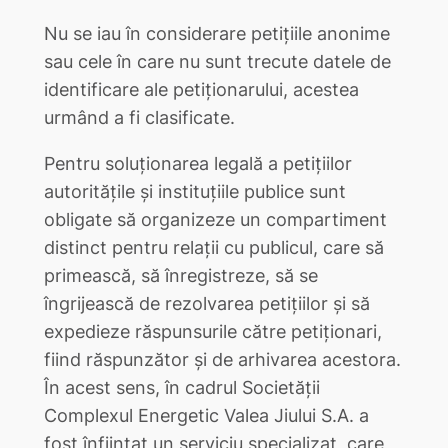
Nu se iau în considerare petiţiile anonime
sau cele în care nu sunt trecute datele de
identificare ale petiţionarului, acestea
urmând a fi clasificate.
Pentru soluţionarea legală a petiţiilor
autorităţile şi instituţiile publice sunt
obligate să organizeze un compartiment
distinct pentru relaţii cu publicul, care să
primească, să înregistreze, să se
îngrijească de rezolvarea petiţiilor şi să
expedieze răspunsurile către petiţionari,
fiind răspunzător şi de arhivarea acestora.
În acest sens, în cadrul Societăţii
Complexul Energetic Valea Jiului S.A. a
fost înfiinţat un serviciu specializat, care