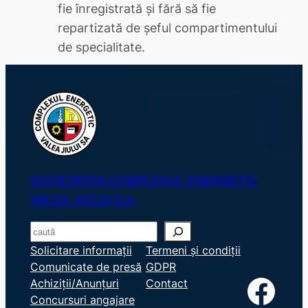
fie înregistrată şi fără să fie
repartizată de şeful compartimentului
de specialitate.
SOCIETATEA COMPLEXUL ENERGETIC
VALEA JIULUI S.A.
S
e
Solicitare informații
Termeni și condiții
Comunicate de presă
GDPR
a
Facebook
Achiziții/Anunțuri
Contact
r
Concursuri angajare
c