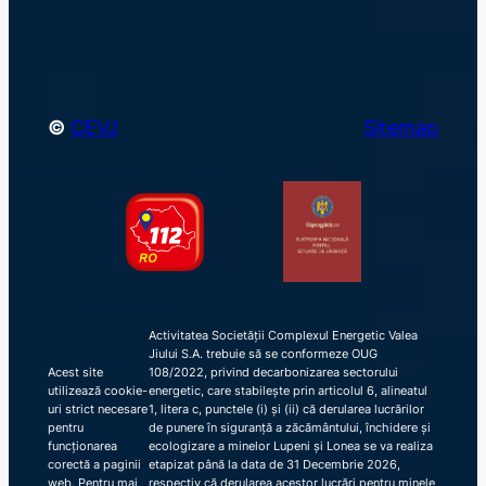
h
©
CEVJ
Sitemap
Activitatea Societății Complexul Energetic Valea
Jiului S.A. trebuie să se conformeze OUG
Acest site
108/2022, privind decarbonizarea sectorului
utilizează cookie-
energetic, care stabilește prin articolul 6, alineatul
uri strict necesare
1, litera c, punctele (i) și (ii) că derularea lucrărilor
pentru
de punere în siguranță a zăcământului, închidere și
funcționarea
ecologizare a minelor Lupeni și Lonea se va realiza
corectă a paginii
etapizat până la data de 31 Decembrie 2026,
web. Pentru mai
respectiv că derularea acestor lucrări pentru minele