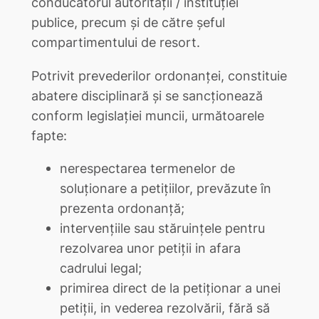
conducătorul autorităţii / instituţiei
publice, precum şi de către şeful
compartimentului de resort.
Potrivit prevederilor ordonanţei, constituie
abatere disciplinară şi se sancţionează
conform legislaţiei muncii, următoarele
fapte:
nerespectarea termenelor de
soluţionare a petiţiilor, prevăzute în
prezenta ordonanţă;
intervenţiile sau stăruinţele pentru
rezolvarea unor petiţii in afara
cadrului legal;
primirea direct de la petiţionar a unei
petiţii, in vederea rezolvării, fără să