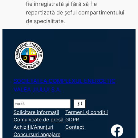
fie înregistrată şi fără să fie
repartizată de şeful compartimentului
de specialitate.
SOCIETATEA COMPLEXUL ENERGETIC
VALEA JIULUI S.A.
S
e
Solicitare informații
Termeni și condiții
Comunicate de presă
GDPR
a
Facebook
Achiziții/Anunțuri
Contact
r
Concursuri angajare
c