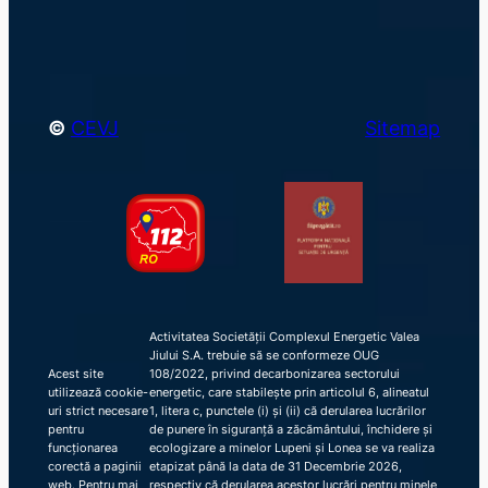
h
©
CEVJ
Sitemap
Activitatea Societății Complexul Energetic Valea
Jiului S.A. trebuie să se conformeze OUG
Acest site
108/2022, privind decarbonizarea sectorului
utilizează cookie-
energetic, care stabilește prin articolul 6, alineatul
uri strict necesare
1, litera c, punctele (i) și (ii) că derularea lucrărilor
pentru
de punere în siguranță a zăcământului, închidere și
funcționarea
ecologizare a minelor Lupeni și Lonea se va realiza
corectă a paginii
etapizat până la data de 31 Decembrie 2026,
web. Pentru mai
respectiv că derularea acestor lucrări pentru minele