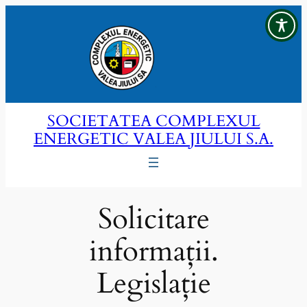
Sari
la
conținut
SOCIETATEA COMPLEXUL
ENERGETIC VALEA JIULUI S.A.
Solicitare
informații.
Legislație