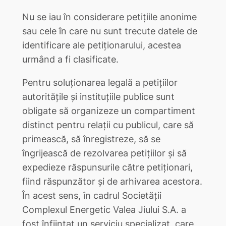
Nu se iau în considerare petiţiile anonime
sau cele în care nu sunt trecute datele de
identificare ale petiţionarului, acestea
urmând a fi clasificate.
Pentru soluţionarea legală a petiţiilor
autorităţile şi instituţiile publice sunt
obligate să organizeze un compartiment
distinct pentru relaţii cu publicul, care să
primească, să înregistreze, să se
îngrijească de rezolvarea petiţiilor şi să
expedieze răspunsurile către petiţionari,
fiind răspunzător şi de arhivarea acestora.
În acest sens, în cadrul Societăţii
Complexul Energetic Valea Jiului S.A. a
fost înfiinţat un serviciu specializat, care