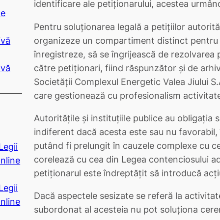
identificare ale petiţionarului, acestea urmând 
de
Pentru soluţionarea legală a petiţiilor autorităţ
organizeze un compartiment distinct pentru re
ivă
înregistreze, să se îngrijească de rezolvarea p
către petiţionari, fiind răspunzător şi de arhi
ivă
Societăţii Complexul Energetic Valea Jiului S.A
care gestionează cu profesionalism activitate
Autorităţile şi instituţiile publice au obligaţi
indiferent dacă acesta este sau nu favorabil, 
putând fi prelungit în cauzele complexe cu ce
Legii
corelează cu cea din Legea contenciosului ad
nline
petiţionarul este îndreptăţit să introducă acţiu
Legii
Dacă aspectele sesizate se referă la activita
nline
subordonat al acesteia nu pot soluţiona cere