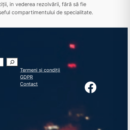
ţii, in vederea rezolvării, fără să fie
 şeful compartimentului de specialitate.
Termeni și condiții
GDPR
Facebook
Contact