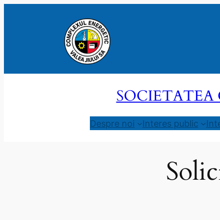
Sari
la
conținut
SOCIETATEA 
Despre noi
Interes public
Int
Solic