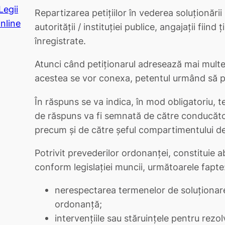
Legii
Repartizarea petiţiilor în vederea soluţionări
nline
autorităţii / instituţiei publice, angajaţii fiind
înregistrate.
Atunci când petiţionarul adresează mai multe
acestea se vor conexa, petentul urmând să p
În răspuns se va indica, în mod obligatoriu, t
de răspuns va fi semnată de către conducătorul
precum şi de către şeful compartimentului de
Potrivit prevederilor ordonanţei, constituie a
conform legislaţiei muncii, următoarele fapte
nerespectarea termenelor de soluţionare 
ordonanţă;
intervenţiile sau stăruinţele pentru rezolv