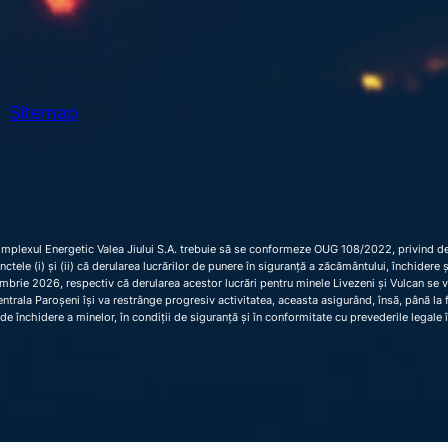
Sitemap
omplexul Energetic Valea Jiului S.A. trebuie să se conformeze OUG 108/2022, privind dec
 punctele (i) și (ii) că derularea lucrărilor de punere în siguranță a zăcământului, închider
brie 2026, respectiv că derularea acestor lucrări pentru minele Livezeni și Vulcan se 
trala Paroșeni își va restrânge progresiv activitatea, aceasta asigurând, însă, până la fi
de închidere a minelor, în condiții de siguranță și în conformitate cu prevederile legale 