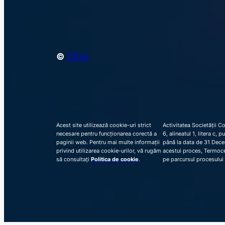
©
CEVJ
Acest site utilizează cookie-uri strict
Activitatea Societății C
necesare pentru funcționarea corectă a
6, alineatul 1, litera c,
paginii web. Pentru mai multe informații
până la data de 31 Decem
privind utilizarea cookie-urilor, vă rugăm
acestui proces, Termocen
să consultați
Politica de cookie
.
pe parcursul procesului 