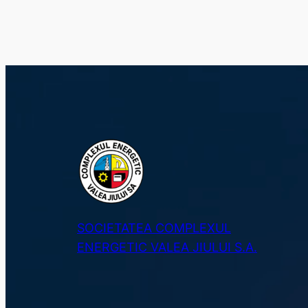
SOCIETATEA COMPLEXUL
ENERGETIC VALEA JIULUI S.A.