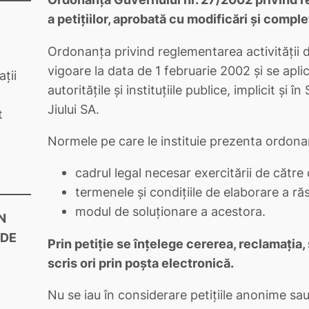
a petiţiilor, aprobată cu modificări şi compl
Ordonanţa privind reglementarea activităţii de 
vigoare la data de 1 februarie 2002 şi se apli
ții
autorităţile şi instituţiile publice, implicit ş
Jiului SA.
t
Normele pe care le instituie prezenta ordona
cadrul legal necesar exercitării de către 
termenele şi condiţiile de elaborare a ră
modul de soluţionare a acestora.
N
 DE
Prin petiţie se înţelege cererea, reclamaţia
scris ori prin poşta electronică.
Nu se iau în considerare petiţiile anonime sau