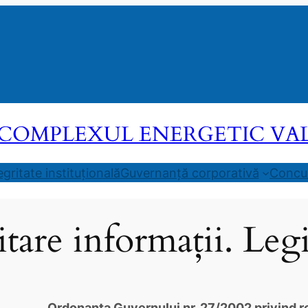
COMPLEXUL ENERGETIC VALEA
egritate instituțională
Guvernanță corporativă
Concur
itare informații. Legi
Ordonanţa Guvernului nr. 27/2002 privind re