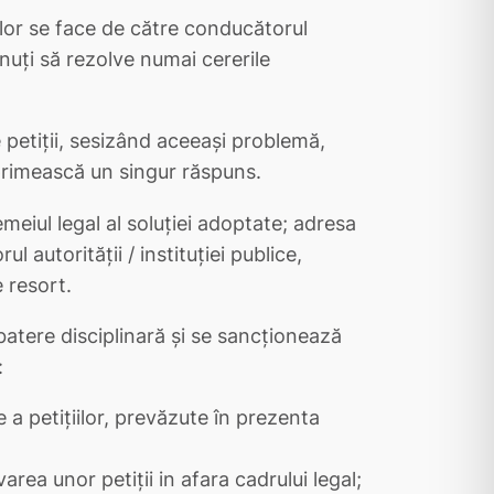
i lor se face de către conducătorul
 ţinuţi să rezolve numai cererile
 petiţii, sesizând aceeaşi problemă,
rimească un singur răspuns.
emeiul legal al soluţiei adoptate; adresa
 autorităţii / instituţiei publice,
 resort.
batere disciplinară şi se sancţionează
:
a petiţiilor, prevăzute în prezenta
area unor petiţii in afara cadrului legal;