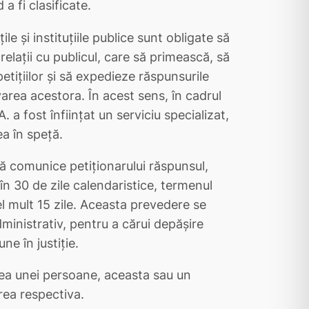
a fi clasificate.
ile şi instituţiile publice sunt obligate să
laţii cu publicul, care să primească, să
etiţiilor şi să expedieze răspunsurile
varea acestora. În acest sens, în cadrul
. a fost înfiinţat un serviciu specializat,
a în speţă.
a să comunice petiţionarului răspunsul,
în 30 de zile calendaristice, termenul
l mult 15 zile. Aceasta prevedere se
ministrativ, pentru a cărui depăşire
ne în justiţie.
tea unei persoane, aceasta sau un
rea respectiva.