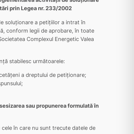
etări prin Legea nr. 233/2002
soluţionare a petiţiilor a intrat în
că, conform legii de aprobare, în toate
i în Societatea Complexul Energetic Valea
nţă stabilesc următoarele:
cetăţeni a dreptului de petiţionare;
spunsului;
, sesizarea sau propunerea formulată în
 cele în care nu sunt trecute datele de