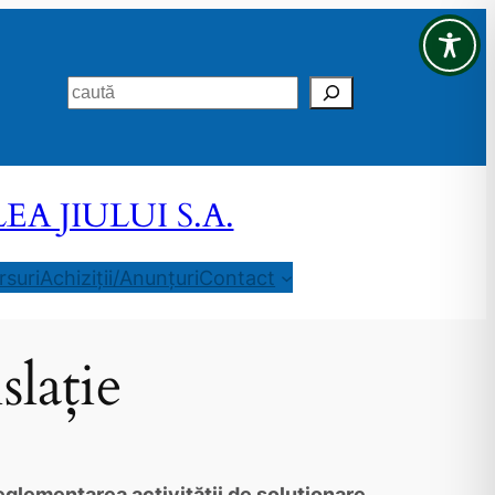
Search
 JIULUI S.A.
suri
Achiziții/Anunțuri
Contact
slație
glementarea activităţii de soluţionare