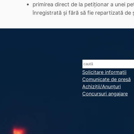
primirea direct de la petiţionar a unei peti
înregistrată şi fără să fie repartizată de
S
e
Solicitare informații
Comunicate de presă
a
Achiziții/Anunțuri
r
Concursuri angajare
c
h