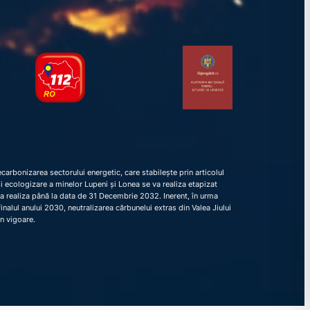
arbonizarea sectorului energetic, care stabilește prin articolul
e și ecologizare a minelor Lupeni și Lonea se va realiza etapizat
va realiza până la data de 31 Decembrie 2032. Inerent, în urma
nalul anului 2030, neutralizarea cărbunelui extras din Valea Jiului
în vigoare.