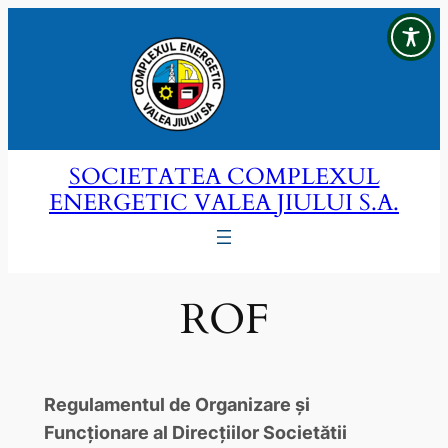
Sari
la
conținut
SOCIETATEA COMPLEXUL
ENERGETIC VALEA JIULUI S.A.
ROF
Regulamentul de Organizare și
Funcționare al Direcțiilor Societătii