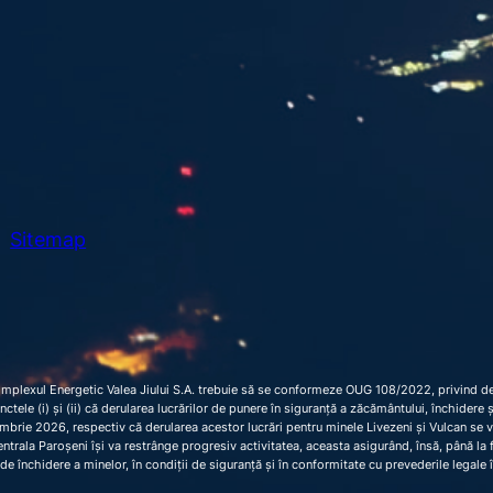
h
Sitemap
omplexul Energetic Valea Jiului S.A. trebuie să se conformeze OUG 108/2022, privind dec
 punctele (i) și (ii) că derularea lucrărilor de punere în siguranță a zăcământului, închider
brie 2026, respectiv că derularea acestor lucrări pentru minele Livezeni și Vulcan se 
trala Paroșeni își va restrânge progresiv activitatea, aceasta asigurând, însă, până la fi
de închidere a minelor, în condiții de siguranță și în conformitate cu prevederile legale 