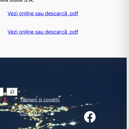
Vezi online sau descarcă .pdf
Vezi online sau descarcă .pdf
Termeni și condiții
GDPR
Facebook
Contact