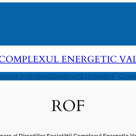
COMPLEXUL ENERGETIC VALEA
egritate instituțională
Guvernanță corporativă
Concur
ROF
re al Direcțiilor Societătii Complexul Energetic Val