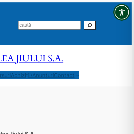
Search
 JIULUI S.A.
suri
Achiziții/Anunțuri
Contact
ea Jiului S.A.