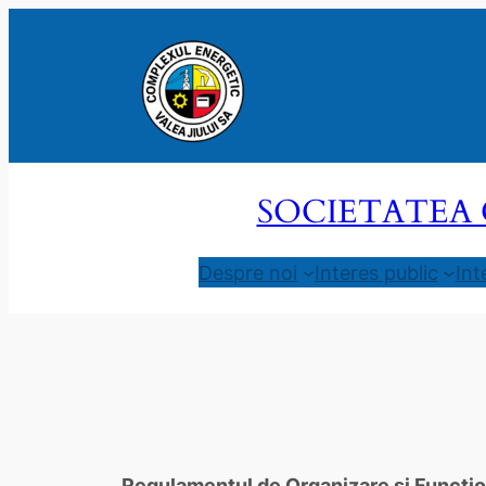
Sari
la
conținut
SOCIETATEA 
Despre noi
Interes public
Int
Regulamentul de Organizare și Funcționa