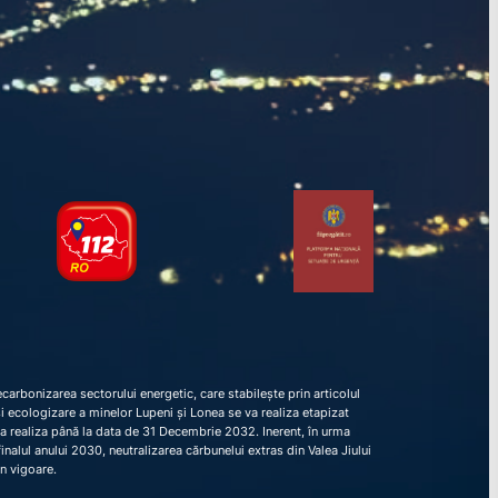
arbonizarea sectorului energetic, care stabilește prin articolul
e și ecologizare a minelor Lupeni și Lonea se va realiza etapizat
va realiza până la data de 31 Decembrie 2032. Inerent, în urma
nalul anului 2030, neutralizarea cărbunelui extras din Valea Jiului
în vigoare.