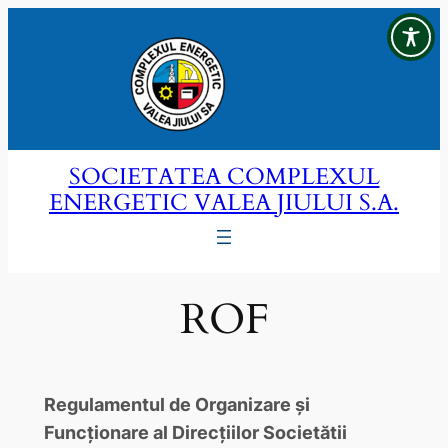
Sari
la
conținut
SOCIETATEA COMPLEXUL
ENERGETIC VALEA JIULUI S.A.
ROF
Regulamentul de Organizare și
Funcționare al Direcțiilor Societătii