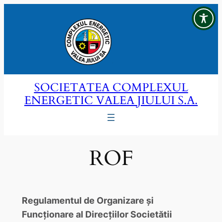
Sari
la
conținut
SOCIETATEA COMPLEXUL
ENERGETIC VALEA JIULUI S.A.
ROF
Regulamentul de Organizare și
Funcționare al Direcțiilor Societătii