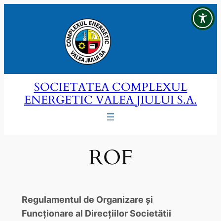
Sari
la
conținut
SOCIETATEA COMPLEXUL
ENERGETIC VALEA JIULUI S.A.
ROF
Regulamentul de Organizare și
Funcționare al Direcțiilor Societătii