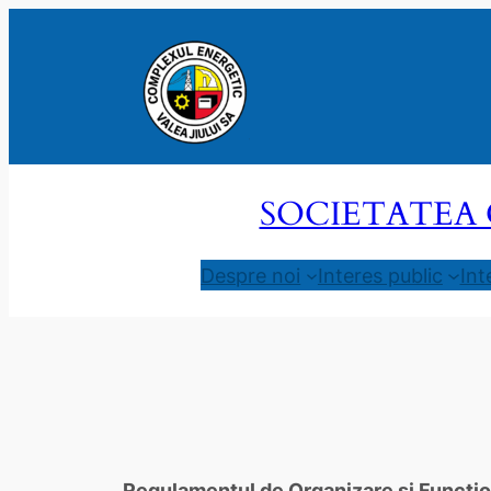
Sari
la
conținut
SOCIETATEA 
Despre noi
Interes public
Int
Regulamentul de Organizare și Funcționa