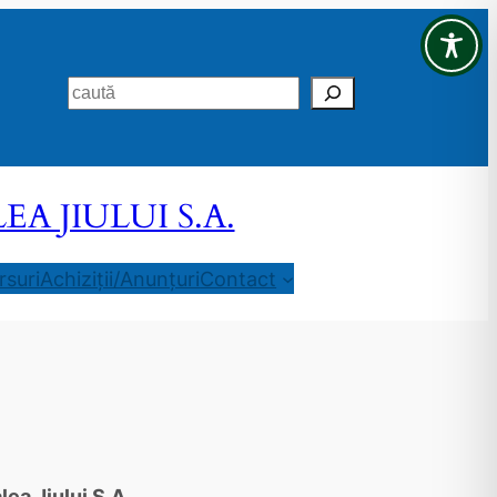
Search
 JIULUI S.A.
suri
Achiziții/Anunțuri
Contact
ea Jiului S.A.