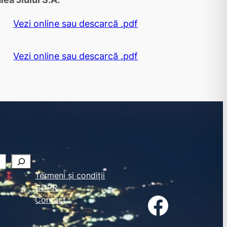
Vezi online sau descarcă .pdf
Vezi online sau descarcă .pdf
Termeni și condiții
GDPR
Facebook
Contact