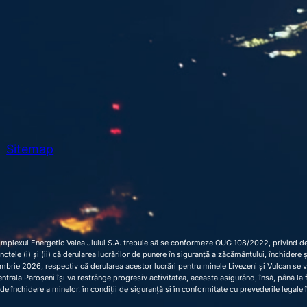
h
Sitemap
omplexul Energetic Valea Jiului S.A. trebuie să se conformeze OUG 108/2022, privind dec
 punctele (i) și (ii) că derularea lucrărilor de punere în siguranță a zăcământului, închider
brie 2026, respectiv că derularea acestor lucrări pentru minele Livezeni și Vulcan se 
trala Paroșeni își va restrânge progresiv activitatea, aceasta asigurând, însă, până la fi
de închidere a minelor, în condiții de siguranță și în conformitate cu prevederile legale 