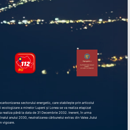
arbonizarea sectorului energetic, care stabilește prin articolul
e și ecologizare a minelor Lupeni și Lonea se va realiza etapizat
va realiza până la data de 31 Decembrie 2032. Inerent, în urma
nalul anului 2030, neutralizarea cărbunelui extras din Valea Jiului
în vigoare.