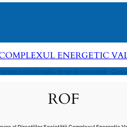
COMPLEXUL ENERGETIC VALEA
egritate instituțională
Guvernanță corporativă
Concur
ROF
re al Direcțiilor Societătii Complexul Energetic Val