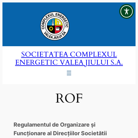
Sari
la
conținut
SOCIETATEA COMPLEXUL
ENERGETIC VALEA JIULUI S.A.
ROF
Regulamentul de Organizare și
Funcționare al Direcțiilor Societătii