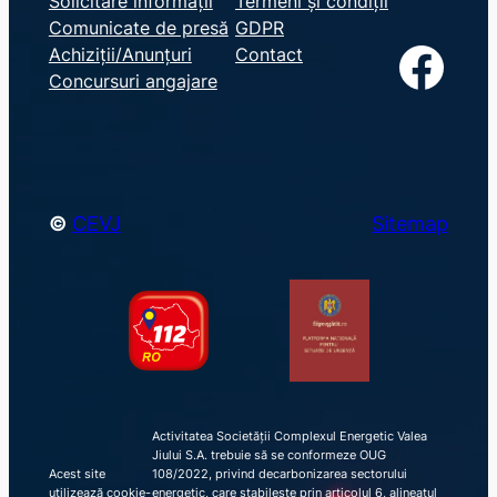
Solicitare informații
Termeni și condiții
Comunicate de presă
GDPR
a
Facebook
Achiziții/Anunțuri
Contact
r
Concursuri angajare
c
h
©
CEVJ
Sitemap
Activitatea Societății Complexul Energetic Valea
Jiului S.A. trebuie să se conformeze OUG
Acest site
108/2022, privind decarbonizarea sectorului
utilizează cookie-
energetic, care stabilește prin articolul 6, alineatul