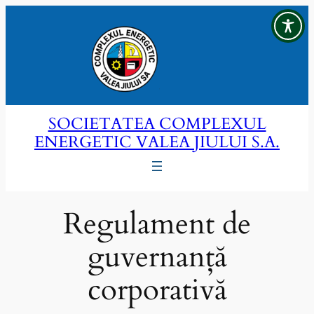
Sari
la
conținut
SOCIETATEA COMPLEXUL
ENERGETIC VALEA JIULUI S.A.
Regulament de
guvernanță
corporativă