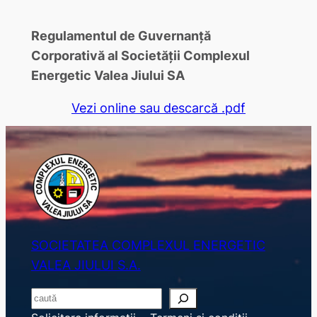
Regulamentul de Guvernanţă
Corporativă al Societății Complexul
Energetic Valea Jiului SA
Vezi online sau descarcă .pdf
SOCIETATEA COMPLEXUL ENERGETIC
VALEA JIULUI S.A.
S
e