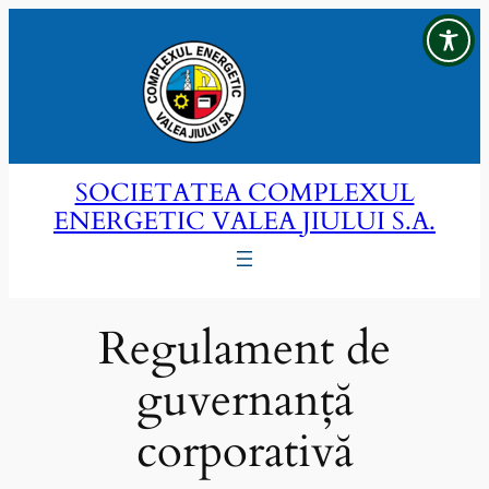
Sari
la
conținut
SOCIETATEA COMPLEXUL
ENERGETIC VALEA JIULUI S.A.
Regulament de
guvernanță
corporativă