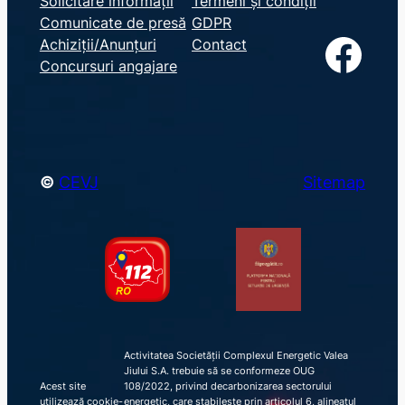
Solicitare informații
Termeni și condiții
Comunicate de presă
GDPR
a
Facebook
Achiziții/Anunțuri
Contact
r
Concursuri angajare
c
h
©
CEVJ
Sitemap
Activitatea Societății Complexul Energetic Valea
Jiului S.A. trebuie să se conformeze OUG
Acest site
108/2022, privind decarbonizarea sectorului
utilizează cookie-
energetic, care stabilește prin articolul 6, alineatul