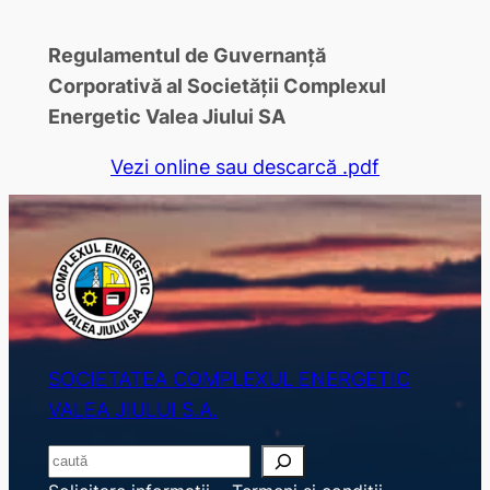
Regulamentul de Guvernanţă
Corporativă al Societății Complexul
Energetic Valea Jiului SA
Vezi online sau descarcă .pdf
SOCIETATEA COMPLEXUL ENERGETIC
VALEA JIULUI S.A.
S
e